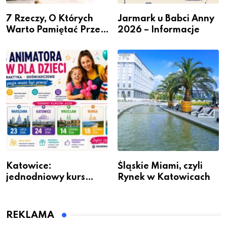
7 Rzeczy, O Których
Jarmark u Babci Anny
Warto Pamiętać Przed
2026 – Informacje
Remontem Mieszkania
Katowice:
Śląskie Miami, czyli
jednodniowy kurs
Rynek w Katowicach
przygotuje do pracy
animatora zabaw dla
dzieci
REKLAMA