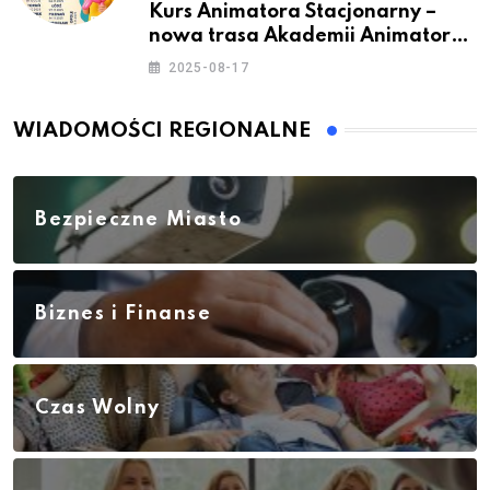
Kurs Animatora Stacjonarny –
nowa trasa Akademii Animatora
– jesień 2025
2025-08-17
WIADOMOŚCI REGIONALNE
Bezpieczne Miasto
Biznes i Finanse
Czas Wolny