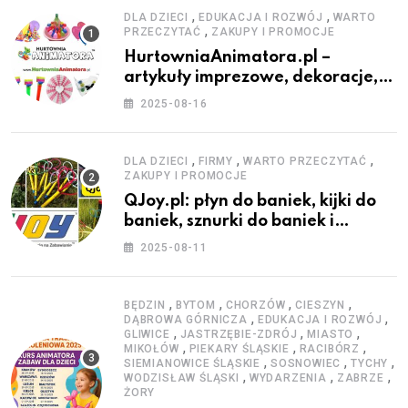
,
,
DLA DZIECI
EDUKACJA I ROZWÓJ
WARTO
,
PRZECZYTAĆ
ZAKUPY I PROMOCJE
HurtowniaAnimatora.pl –
artykuły imprezowe, dekoracje,
stroje i akcesoria dla animatorów
2025-08-16
,
,
,
DLA DZIECI
FIRMY
WARTO PRZECZYTAĆ
ZAKUPY I PROMOCJE
QJoy.pl: płyn do baniek, kijki do
baniek, sznurki do baniek i
zestawy do baniek
2025-08-11
,
,
,
,
BĘDZIN
BYTOM
CHORZÓW
CIESZYN
,
,
DĄBROWA GÓRNICZA
EDUKACJA I ROZWÓJ
,
,
,
GLIWICE
JASTRZĘBIE-ZDRÓJ
MIASTO
,
,
,
MIKOŁÓW
PIEKARY ŚLĄSKIE
RACIBÓRZ
,
,
,
SIEMIANOWICE ŚLĄSKIE
SOSNOWIEC
TYCHY
,
,
,
WODZISŁAW ŚLĄSKI
WYDARZENIA
ZABRZE
ŻORY