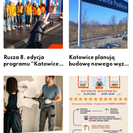
Rusza 8. edycja
Katowice planują
programu “Katowice
budowę nowego węzła
Miastem Fachowców”
przesiadkowego w
– nabór dla
Podlesiu
przedsiębiorców