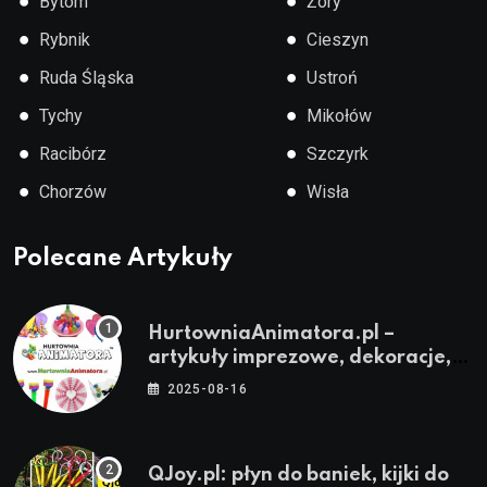
●
●
Bytom
Żory
●
●
Rybnik
Cieszyn
●
●
Ruda Śląska
Ustroń
●
●
Tychy
Mikołów
●
●
Racibórz
Szczyrk
●
●
Chorzów
Wisła
Polecane Artykuły
HurtowniaAnimatora.pl –
artykuły imprezowe, dekoracje,
stroje i akcesoria dla animatorów
2025-08-16
QJoy.pl: płyn do baniek, kijki do