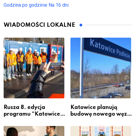
Godzina po godzinie
Na 16 dni
WIADOMOŚCI LOKALNE
Rusza 8. edycja
Katowice planują
programu “Katowice
budowę nowego węzła
Miastem Fachowców”
przesiadkowego w
– nabór dla
Podlesiu
przedsiębiorców