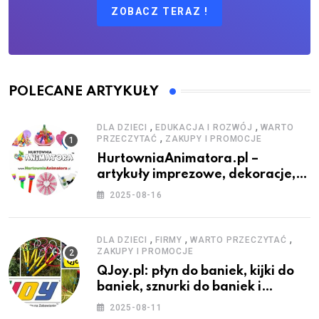
ZOBACZ TERAZ !
POLECANE ARTYKUŁY
,
,
DLA DZIECI
EDUKACJA I ROZWÓJ
WARTO
,
PRZECZYTAĆ
ZAKUPY I PROMOCJE
HurtowniaAnimatora.pl –
artykuły imprezowe, dekoracje,
stroje i akcesoria dla animatorów
2025-08-16
,
,
,
DLA DZIECI
FIRMY
WARTO PRZECZYTAĆ
ZAKUPY I PROMOCJE
QJoy.pl: płyn do baniek, kijki do
baniek, sznurki do baniek i
zestawy do baniek
2025-08-11