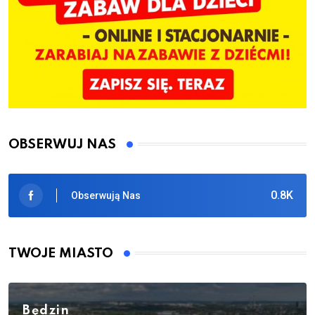
OBSERWUJ NAS
0.8K
Obserwują Nas
TWOJE MIASTO
Będzin