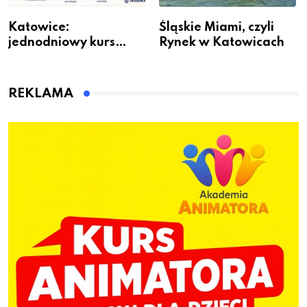
Katowice:
Śląskie Miami, czyli
jednodniowy kurs
Rynek w Katowicach
przygotuje do pracy
animatora zabaw dla
dzieci
REKLAMA