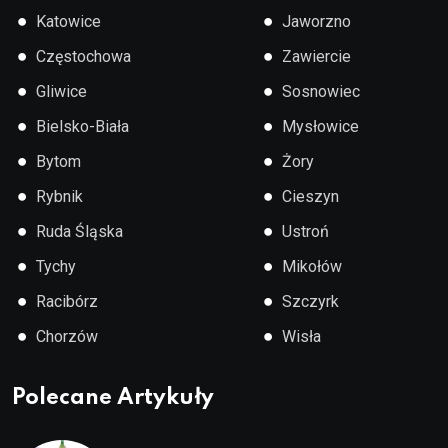
●
●
Katowice
Jaworzno
●
●
Częstochowa
Zawiercie
●
●
Gliwice
Sosnowiec
●
●
Bielsko-Biała
Mysłowice
●
●
Bytom
Żory
●
●
Rybnik
Cieszyn
●
●
Ruda Śląska
Ustroń
●
●
Tychy
Mikołów
●
●
Racibórz
Szczyrk
●
●
Chorzów
Wisła
Polecane Artykuły