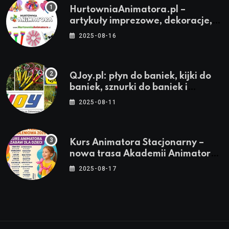
HurtowniaAnimatora.pl –
artykuły imprezowe, dekoracje,
stroje i akcesoria dla animatorów
2025-08-16
QJoy.pl: płyn do baniek, kijki do
baniek, sznurki do baniek i
zestawy do baniek
2025-08-11
Kurs Animatora Stacjonarny –
nowa trasa Akademii Animatora
– jesień 2025
2025-08-17