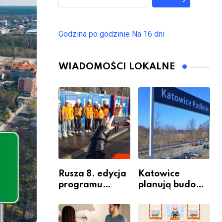
Godzina po godzinie
Na 16 dni
WIADOMOŚCI LOKALNE
Rusza 8. edycja
Katowice
programu
planują budowę
“Katowice
nowego węzła
Miastem
przesiadkoweg
Fachowców” –
o w Podlesiu