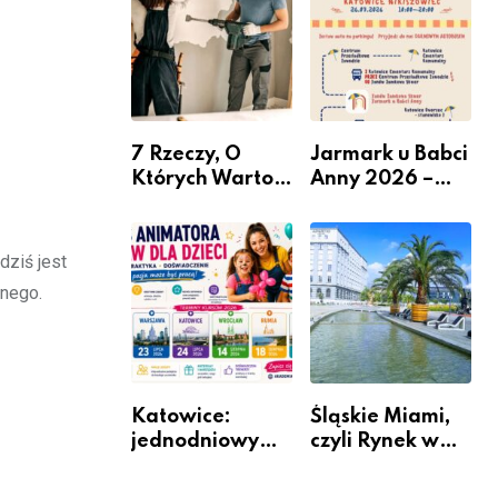
nabór dla
przedsiębiorców
7 Rzeczy, O
Jarmark u Babci
Których Warto
Anny 2026 –
Pamiętać Przed
Informacje
Remontem
Mieszkania
dziś jest
lnego.
Katowice:
Śląskie Miami,
jednodniowy
czyli Rynek w
kurs przygotuje
Katowicach
do pracy