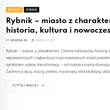
MIASTO
RYBNIK
Rybnik – miasto z charakte
historia, kultura i nowocz
BY
SILESIA.IN
2025-12-07
Rybnik – miasto z charakterem. Zielona metropolia, historia
najciekawszych i najbardziej rozpoznawalnych miast połudn
symbolem udanej transformacji – od miasta przemysłowego
Zachwyca dużą ilością zieleni, rozwiniętą infrastrukturą, urb
CZYTAJ WIĘCEJ