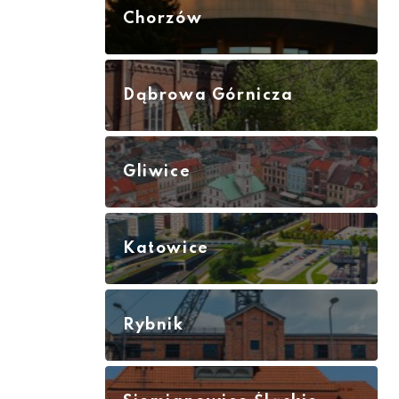
Chorzów
Dąbrowa Górnicza
Gliwice
Katowice
Rybnik