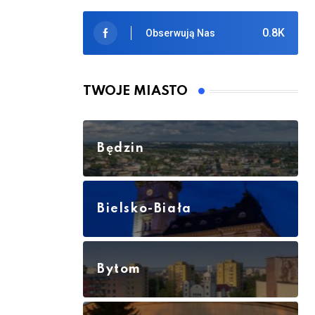
0.8K
Obserwują Nas
TWOJE MIASTO
Będzin
Bielsko-Biała
Bytom