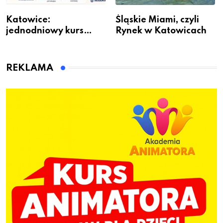
Katowice:
Śląskie Miami, czyli
jednodniowy kurs
Rynek w Katowicach
przygotuje do pracy
animatora zabaw dla
dzieci
REKLAMA