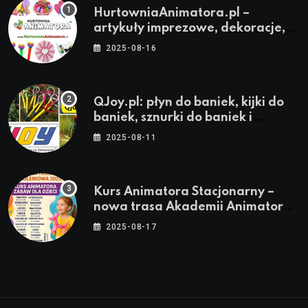
HurtowniaAnimatora.pl –
artykuły imprezowe, dekoracje,
stroje i akcesoria dla animatorów
2025-08-16
QJoy.pl: płyn do baniek, kijki do
baniek, sznurki do baniek i
zestawy do baniek
2025-08-11
Kurs Animatora Stacjonarny –
nowa trasa Akademii Animatora
– jesień 2025
2025-08-17