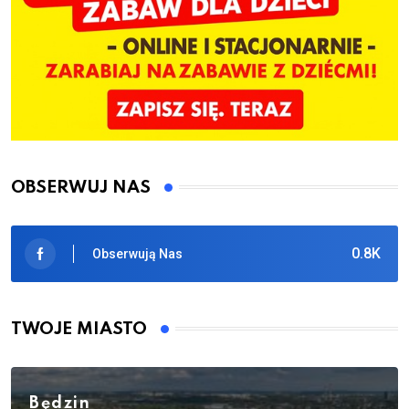
OBSERWUJ NAS
0.8K
Obserwują Nas
TWOJE MIASTO
Będzin