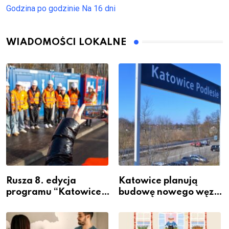
Godzina po godzinie
Na 16 dni
WIADOMOŚCI LOKALNE
Rusza 8. edycja
Katowice planują
programu “Katowice
budowę nowego węzła
Miastem Fachowców”
przesiadkowego w
– nabór dla
Podlesiu
przedsiębiorców