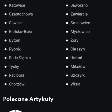
●
●
Katowice
Jaworzno
●
●
Częstochowa
Zawiercie
●
●
Gliwice
Sosnowiec
●
●
Bielsko-Biała
Mysłowice
●
●
Bytom
Żory
●
●
Rybnik
Cieszyn
●
●
Ruda Śląska
Ustroń
●
●
Tychy
Mikołów
●
●
Racibórz
Szczyrk
●
●
Chorzów
Wisła
Polecane Artykuły