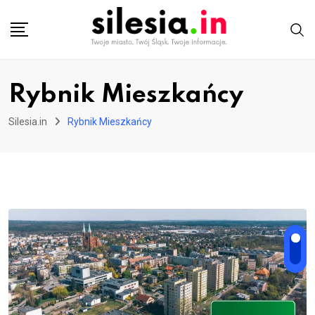
Skip
to
content
Rybnik Mieszkańcy
Silesia.in
Rybnik Mieszkańcy