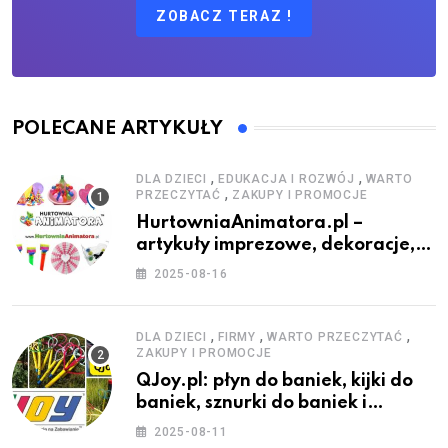
ZOBACZ TERAZ !
POLECANE ARTYKUŁY
,
,
DLA DZIECI
EDUKACJA I ROZWÓJ
WARTO
,
PRZECZYTAĆ
ZAKUPY I PROMOCJE
HurtowniaAnimatora.pl –
artykuły imprezowe, dekoracje,
stroje i akcesoria dla animatorów
2025-08-16
,
,
,
DLA DZIECI
FIRMY
WARTO PRZECZYTAĆ
ZAKUPY I PROMOCJE
QJoy.pl: płyn do baniek, kijki do
baniek, sznurki do baniek i
zestawy do baniek
2025-08-11