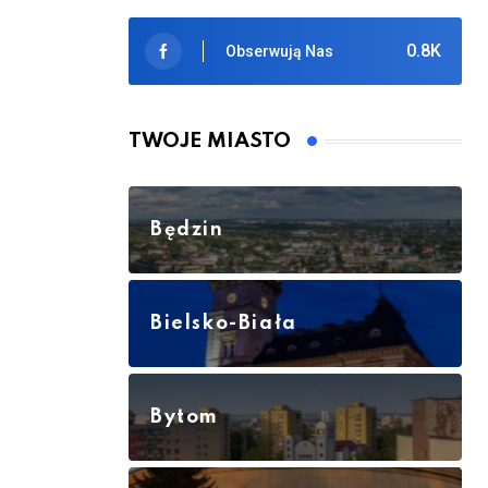
0.8K
Obserwują Nas
TWOJE MIASTO
Będzin
Bielsko-Biała
Bytom