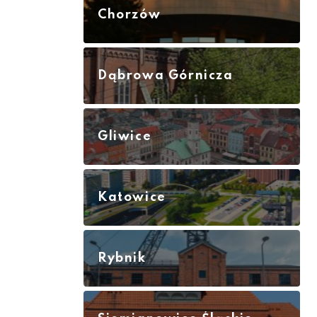
Chorzów
Dąbrowa Górnicza
Gliwice
Katowice
Rybnik