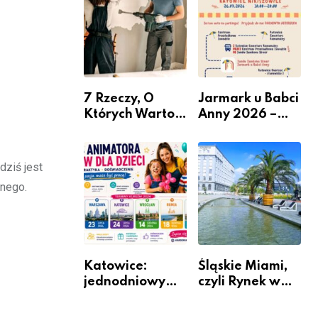
nabór dla
przedsiębiorców
7 Rzeczy, O
Jarmark u Babci
Których Warto
Anny 2026 –
Pamiętać Przed
Informacje
Remontem
Mieszkania
dziś jest
lnego.
Katowice:
Śląskie Miami,
jednodniowy
czyli Rynek w
kurs przygotuje
Katowicach
do pracy