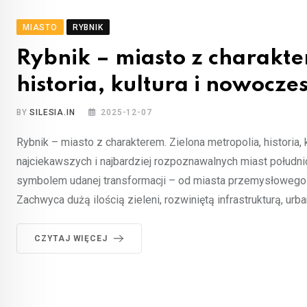
MIASTO
RYBNIK
Rybnik – miasto z charakte
historia, kultura i nowocz
BY
SILESIA.IN
2025-12-07
Rybnik – miasto z charakterem. Zielona metropolia, historia
najciekawszych i najbardziej rozpoznawalnych miast połudn
symbolem udanej transformacji – od miasta przemysłowego
Zachwyca dużą ilością zieleni, rozwiniętą infrastrukturą, urb
CZYTAJ WIĘCEJ