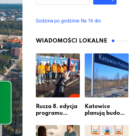
Godzina po godzinie
Na 16 dni
WIADOMOŚCI LOKALNE
Rusza 8. edycja
Katowice
programu
planują budowę
“Katowice
nowego węzła
Miastem
przesiadkoweg
Fachowców” –
o w Podlesiu