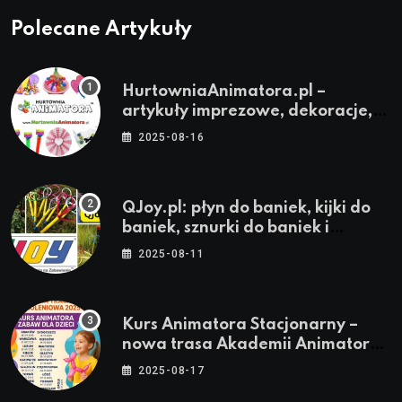
Polecane Artykuły
HurtowniaAnimatora.pl –
artykuły imprezowe, dekoracje,
stroje i akcesoria dla animatorów
2025-08-16
QJoy.pl: płyn do baniek, kijki do
baniek, sznurki do baniek i
zestawy do baniek
2025-08-11
Kurs Animatora Stacjonarny –
nowa trasa Akademii Animatora
– jesień 2025
2025-08-17