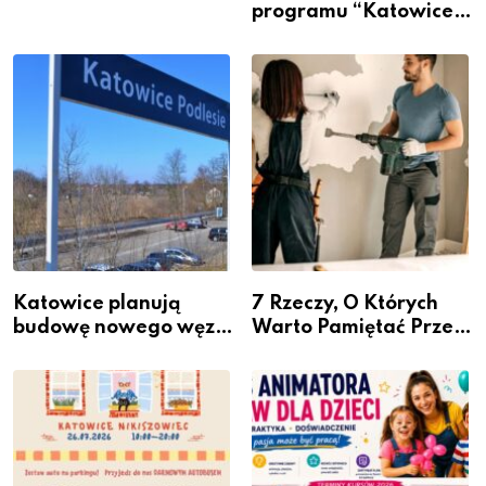
programu “Katowice
Miastem Fachowców”
– nabór dla
przedsiębiorców
Katowice planują
7 Rzeczy, O Których
budowę nowego węzła
Warto Pamiętać Przed
przesiadkowego w
Remontem Mieszkania
Podlesiu