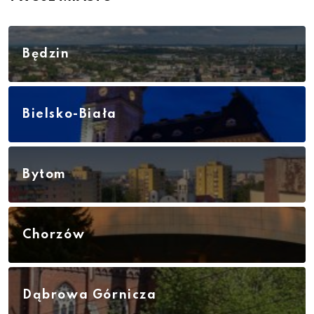
Będzin
Bielsko-Biała
Bytom
Chorzów
Dąbrowa Górnicza