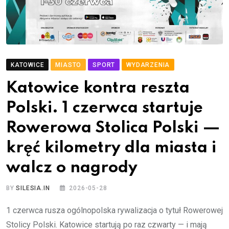
KATOWICE
MIASTO
SPORT
WYDARZENIA
Katowice kontra reszta
Polski. 1 czerwca startuje
Rowerowa Stolica Polski —
kręć kilometry dla miasta i
walcz o nagrody
BY
SILESIA.IN
2026-05-28
1 czerwca rusza ogólnopolska rywalizacja o tytuł Rowerowej
Stolicy Polski. Katowice startują po raz czwarty — i mają