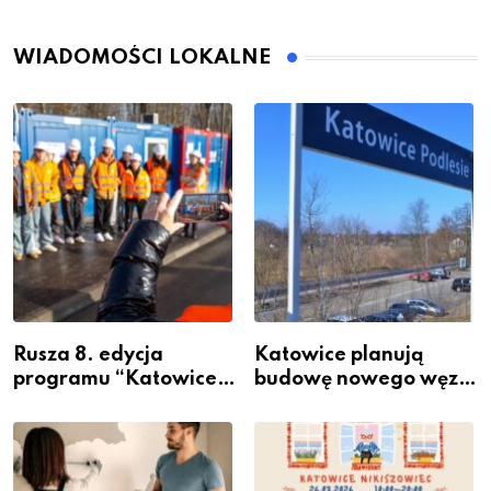
WIADOMOŚCI LOKALNE
Rusza 8. edycja
Katowice planują
programu “Katowice
budowę nowego węzła
Miastem Fachowców”
przesiadkowego w
– nabór dla
Podlesiu
przedsiębiorców