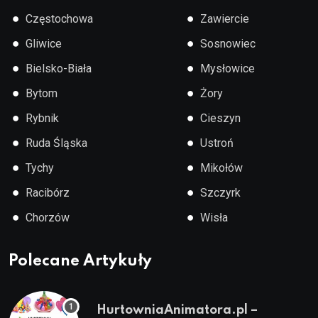
●
●
Częstochowa
Zawiercie
●
●
Gliwice
Sosnowiec
●
●
Bielsko-Biała
Mysłowice
●
●
Bytom
Żory
●
●
Rybnik
Cieszyn
●
●
Ruda Śląska
Ustroń
●
●
Tychy
Mikołów
●
●
Racibórz
Szczyrk
●
●
Chorzów
Wisła
Polecane Artykuły
HurtowniaAnimatora.pl –