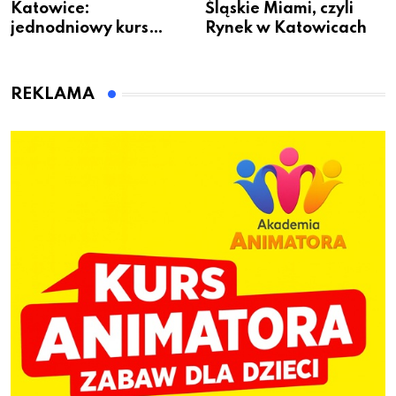
Katowice:
Śląskie Miami, czyli
jednodniowy kurs
Rynek w Katowicach
przygotuje do pracy
animatora zabaw dla
dzieci
REKLAMA