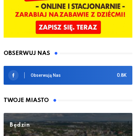
OBSERWUJ NAS
0.8K
Obserwują Nas
TWOJE MIASTO
Będzin