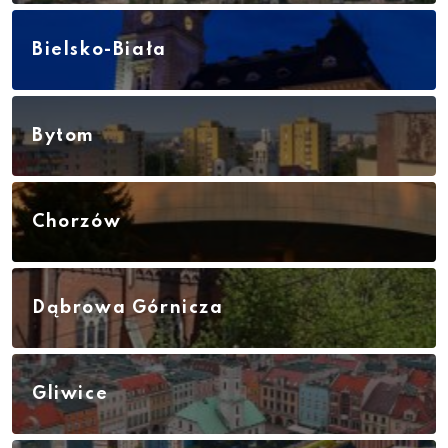
Bielsko-Biała
Bytom
Chorzów
Dąbrowa Górnicza
Gliwice