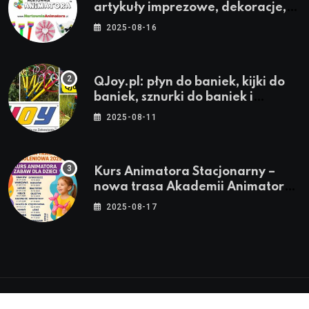
artykuły imprezowe, dekoracje,
stroje i akcesoria dla animatorów
2025-08-16
QJoy.pl: płyn do baniek, kijki do
baniek, sznurki do baniek i
zestawy do baniek
2025-08-11
Kurs Animatora Stacjonarny –
nowa trasa Akademii Animatora
– jesień 2025
2025-08-17
© 2024-2026 Twoje miasto. Twój Śląsk. Twoje