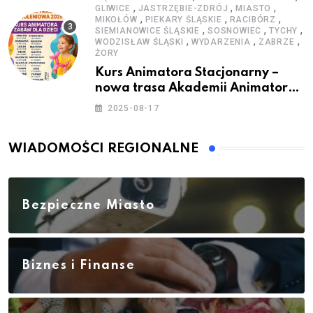
,
,
,
GLIWICE
JASTRZĘBIE-ZDRÓJ
MIASTO
,
,
,
MIKOŁÓW
PIEKARY ŚLĄSKIE
RACIBÓRZ
,
,
,
SIEMIANOWICE ŚLĄSKIE
SOSNOWIEC
TYCHY
,
,
,
WODZISŁAW ŚLĄSKI
WYDARZENIA
ZABRZE
ŻORY
Kurs Animatora Stacjonarny –
nowa trasa Akademii Animatora
– jesień 2025
2025-08-17
WIADOMOŚCI REGIONALNE
Bezpieczne Miasto
Biznes i Finanse