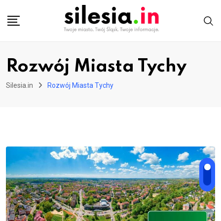
Skip
to
content
Rozwój Miasta Tychy
Silesia.in
Rozwój Miasta Tychy