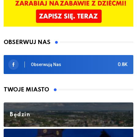
OBSERWUJ NAS
0.8K
Obserwują Nas
TWOJE MIASTO
Będzin