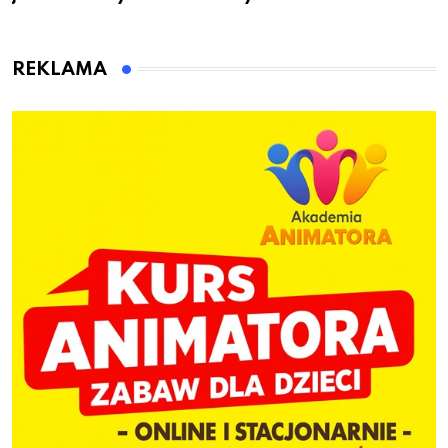
przygotuje do pracy
animatora zabaw dla
dzieci
REKLAMA