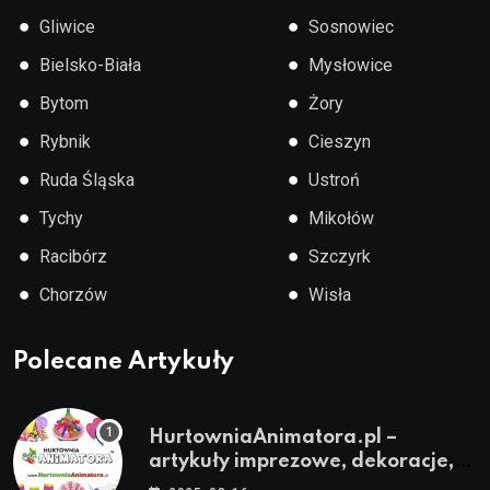
●
●
Gliwice
Sosnowiec
●
●
Bielsko-Biała
Mysłowice
●
●
Bytom
Żory
●
●
Rybnik
Cieszyn
●
●
Ruda Śląska
Ustroń
●
●
Tychy
Mikołów
●
●
Racibórz
Szczyrk
●
●
Chorzów
Wisła
Polecane Artykuły
HurtowniaAnimatora.pl –
artykuły imprezowe, dekoracje,
stroje i akcesoria dla animatorów