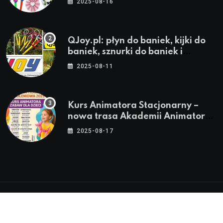
2025-08-16
QJoy.pl: płyn do baniek, kijki do
baniek, sznurki do baniek i
zestawy do baniek
2025-08-11
Kurs Animatora Stacjonarny –
nowa trasa Akademii Animatora
– jesień 2025
2025-08-17
© 2024-2026 Twoje miasto. Twój Śląsk. Twoje
informacje™ | Wszystkie Prawa Zastrzeżone by
Silesia.in