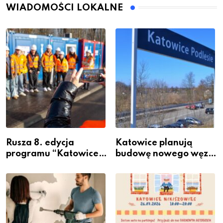
WIADOMOŚCI LOKALNE
Rusza 8. edycja
Katowice planują
programu “Katowice
budowę nowego węzła
Miastem Fachowców”
przesiadkowego w
– nabór dla
Podlesiu
przedsiębiorców