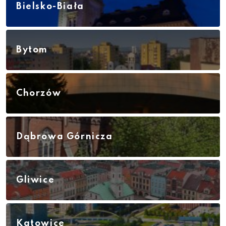
Bielsko-Biała
Bytom
Chorzów
Dąbrowa Górnicza
Gliwice
Katowice