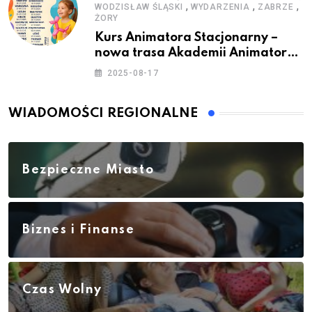
,
,
,
WODZISŁAW ŚLĄSKI
WYDARZENIA
ZABRZE
ŻORY
Kurs Animatora Stacjonarny –
nowa trasa Akademii Animatora
– jesień 2025
2025-08-17
WIADOMOŚCI REGIONALNE
Bezpieczne Miasto
Biznes i Finanse
Czas Wolny