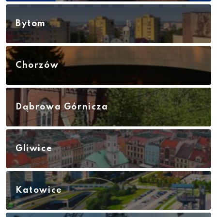
Bytom
Chorzów
Dąbrowa Górnicza
Gliwice
Katowice