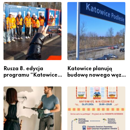
Rusza 8. edycja
Katowice planują
programu “Katowice
budowę nowego węzła
Miastem Fachowców”
przesiadkowego w
– nabór dla
Podlesiu
przedsiębiorców