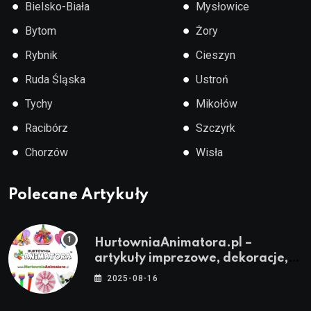
●
●
Bielsko-Biała
Mysłowice
●
●
Bytom
Żory
●
●
Rybnik
Cieszyn
●
●
Ruda Śląska
Ustroń
●
●
Tychy
Mikołów
●
●
Racibórz
Szczyrk
●
●
Chorzów
Wisła
Polecane Artykuły
HurtowniaAnimatora.pl –
artykuły imprezowe, dekoracje,
stroje i akcesoria dla animatorów
2025-08-16