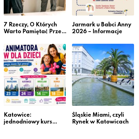
7 Rzeczy, O Których
Jarmark u Babci Anny
Warto Pamiętać Przed
2026 – Informacje
Remontem Mieszkania
Katowice:
Śląskie Miami, czyli
jednodniowy kurs
Rynek w Katowicach
przygotuje do pracy
animatora zabaw dla