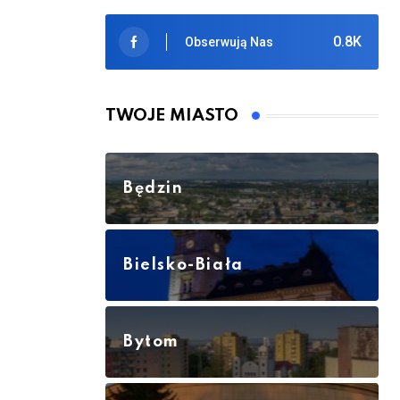
0.8K
Obserwują Nas
TWOJE MIASTO
Będzin
Bielsko-Biała
Bytom