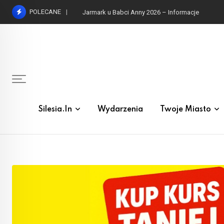
Skip
POLECANE
to
content
Silesia.in
Wydarzenia
Twoje Miasto