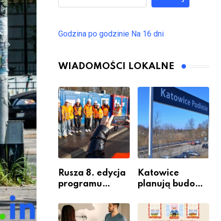
Godzina po godzinie
Na 16 dni
WIADOMOŚCI LOKALNE
Rusza 8. edycja
Katowice
programu
planują budowę
“Katowice
nowego węzła
Miastem
przesiadkoweg
Fachowców” –
o w Podlesiu