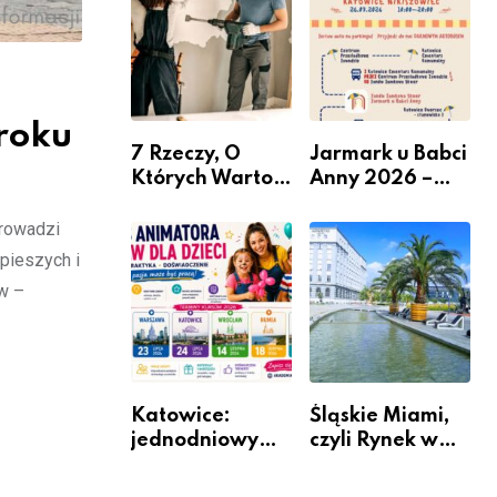
nabór dla
przedsiębiorców
roku
7 Rzeczy, O
Jarmark u Babci
Których Warto
Anny 2026 –
Pamiętać Przed
Informacje
Remontem
prowadzi
Mieszkania
pieszych i
w –
Katowice:
Śląskie Miami,
jednodniowy
czyli Rynek w
kurs przygotuje
Katowicach
do pracy