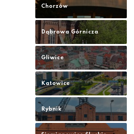
Chorzów
Dąbrowa Górnicza
Gliwice
Katowice
Rybnik