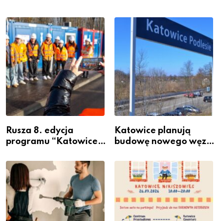
Rusza 8. edycja
Katowice planują
programu “Katowice
budowę nowego węzła
Miastem Fachowców”
przesiadkowego w
– nabór dla
Podlesiu
przedsiębiorców