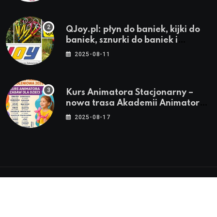
QJoy.pl: płyn do baniek, kijki do
baniek, sznurki do baniek i
zestawy do baniek
2025-08-11
Kurs Animatora Stacjonarny –
nowa trasa Akademii Animatora
– jesień 2025
2025-08-17
© 2024-2026 Twoje miasto. Twój Śląsk. Twoje
informacje™ | Wszystkie Prawa Zastrzeżone by
Silesia.in