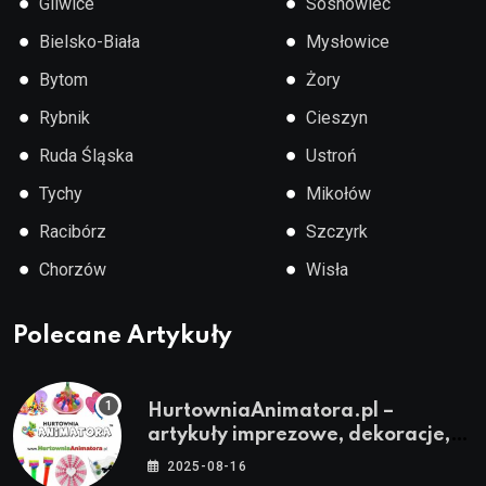
●
●
Gliwice
Sosnowiec
●
●
Bielsko-Biała
Mysłowice
●
●
Bytom
Żory
●
●
Rybnik
Cieszyn
●
●
Ruda Śląska
Ustroń
●
●
Tychy
Mikołów
●
●
Racibórz
Szczyrk
●
●
Chorzów
Wisła
Polecane Artykuły
HurtowniaAnimatora.pl –
artykuły imprezowe, dekoracje,
stroje i akcesoria dla animatorów
2025-08-16