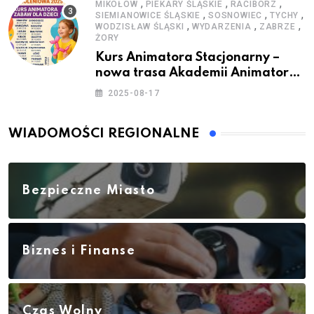
,
,
,
MIKOŁÓW
PIEKARY ŚLĄSKIE
RACIBÓRZ
,
,
,
SIEMIANOWICE ŚLĄSKIE
SOSNOWIEC
TYCHY
,
,
,
WODZISŁAW ŚLĄSKI
WYDARZENIA
ZABRZE
ŻORY
Kurs Animatora Stacjonarny –
nowa trasa Akademii Animatora
– jesień 2025
2025-08-17
WIADOMOŚCI REGIONALNE
Bezpieczne Miasto
Biznes i Finanse
Czas Wolny