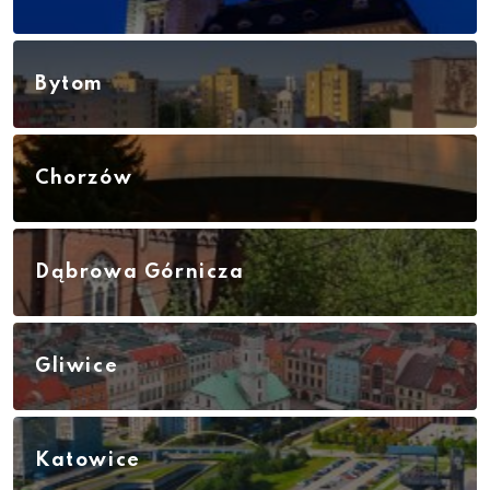
Bytom
Chorzów
Dąbrowa Górnicza
Gliwice
Katowice