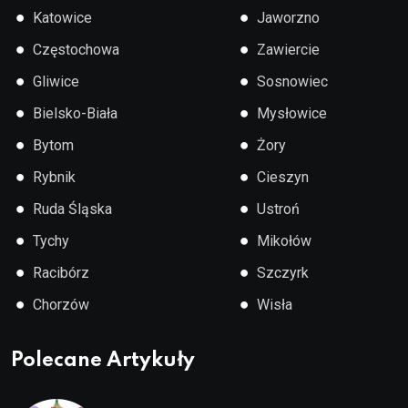
●
●
Katowice
Jaworzno
●
●
Częstochowa
Zawiercie
●
●
Gliwice
Sosnowiec
●
●
Bielsko-Biała
Mysłowice
●
●
Bytom
Żory
●
●
Rybnik
Cieszyn
●
●
Ruda Śląska
Ustroń
●
●
Tychy
Mikołów
●
●
Racibórz
Szczyrk
●
●
Chorzów
Wisła
Polecane Artykuły