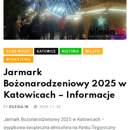
CZAS WOLNY
KATOWICE
KULTURA
MIASTO
WYDARZENIA
Jarmark
Bożonarodzeniowy 2025 w
Katowicach – Informacje
BY
SILESIA.IN
2025-11-20
Jarmark Bożonarodzeniowy 2025 w Katowicach –
wyjątkowa świąteczna atmosfera na Rynku Tegoroczny