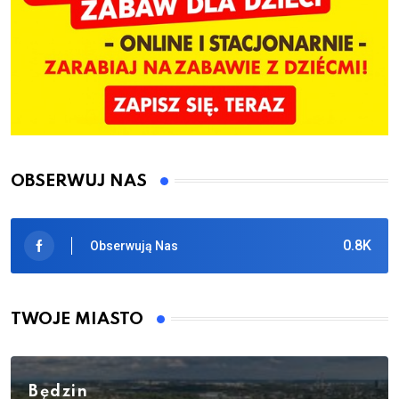
OBSERWUJ NAS
0.8K
Obserwują Nas
TWOJE MIASTO
Będzin