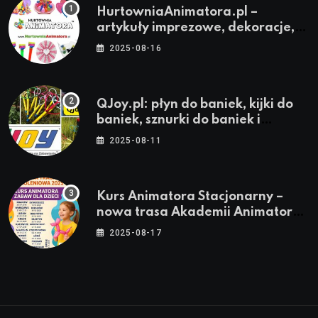
HurtowniaAnimatora.pl –
artykuły imprezowe, dekoracje,
stroje i akcesoria dla animatorów
2025-08-16
QJoy.pl: płyn do baniek, kijki do
baniek, sznurki do baniek i
zestawy do baniek
2025-08-11
Kurs Animatora Stacjonarny –
nowa trasa Akademii Animatora
– jesień 2025
2025-08-17