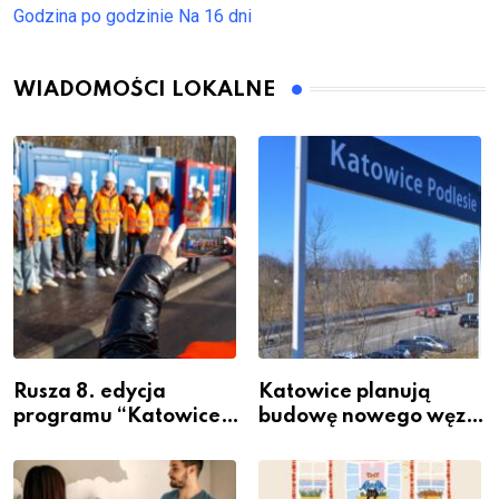
Godzina po godzinie
Na 16 dni
WIADOMOŚCI LOKALNE
Rusza 8. edycja
Katowice planują
programu “Katowice
budowę nowego węzła
Miastem Fachowców”
przesiadkowego w
– nabór dla
Podlesiu
przedsiębiorców