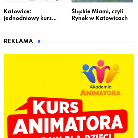
Katowice:
Śląskie Miami, czyli
jednodniowy kurs
Rynek w Katowicach
przygotuje do pracy
animatora zabaw dla
dzieci
REKLAMA