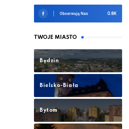
0.8K
Obserwują Nas
TWOJE MIASTO
Będzin
Bielsko-Biała
Bytom