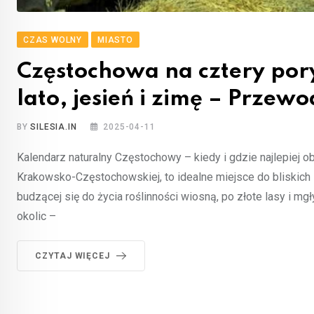
CZAS WOLNY
MIASTO
Częstochowa na cztery pory
lato, jesień i zimę – Przew
BY
SILESIA.IN
2025-04-11
Kalendarz naturalny Częstochowy – kiedy i gdzie najlepie
Krakowsko-Częstochowskiej, to idealne miejsce do bliskich 
budzącej się do życia roślinności wiosną, po złote lasy i mgł
okolic –
CZYTAJ WIĘCEJ