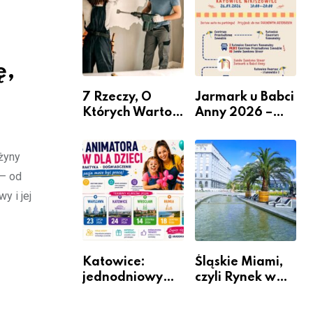
nabór dla
przedsiębiorców
ę,
7 Rzeczy, O
Jarmark u Babci
Których Warto
Anny 2026 –
Pamiętać Przed
Informacje
Remontem
żyny
Mieszkania
 – od
y i jej
Katowice:
Śląskie Miami,
jednodniowy
czyli Rynek w
kurs przygotuje
Katowicach
do pracy