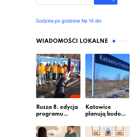
Godzina po godzinie
Na 16 dni
WIADOMOŚCI LOKALNE
Rusza 8. edycja
Katowice
programu
planują budowę
“Katowice
nowego węzła
Miastem
przesiadkoweg
Fachowców” –
o w Podlesiu