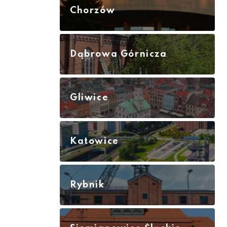
Chorzów
Dąbrowa Górnicza
Gliwice
Katowice
Rybnik