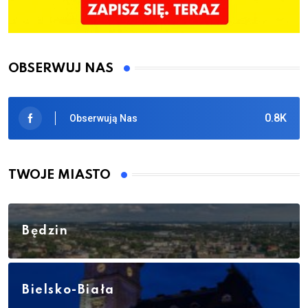
OBSERWUJ NAS
0.8K
Obserwują Nas
TWOJE MIASTO
Będzin
Bielsko-Biała