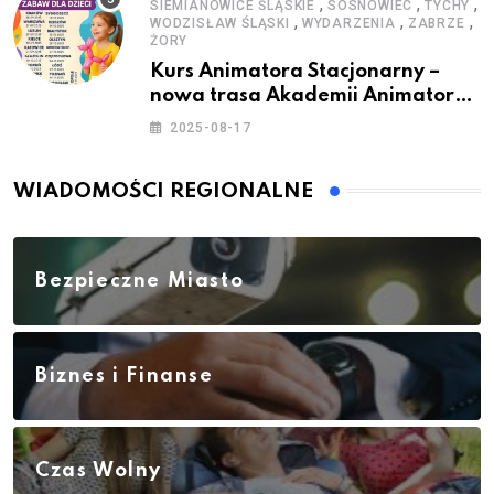
,
,
,
SIEMIANOWICE ŚLĄSKIE
SOSNOWIEC
TYCHY
,
,
,
WODZISŁAW ŚLĄSKI
WYDARZENIA
ZABRZE
ŻORY
Kurs Animatora Stacjonarny –
nowa trasa Akademii Animatora
– jesień 2025
2025-08-17
WIADOMOŚCI REGIONALNE
Bezpieczne Miasto
Biznes i Finanse
Czas Wolny