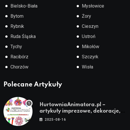
●
●
Bielsko-Biała
Mysłowice
●
●
Bytom
Żory
●
●
Rybnik
Cieszyn
●
●
Ruda Śląska
Ustroń
●
●
Tychy
Mikołów
●
●
Racibórz
Szczyrk
●
●
Chorzów
Wisła
Polecane Artykuły
HurtowniaAnimatora.pl –
artykuły imprezowe, dekoracje,
stroje i akcesoria dla animatorów
2025-08-16