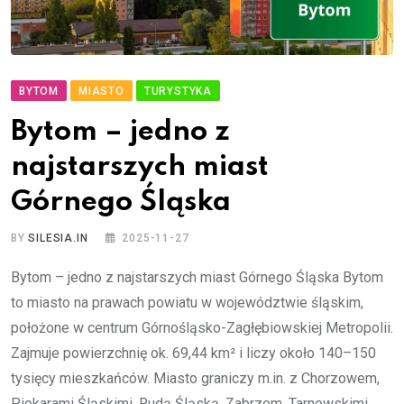
BYTOM
MIASTO
TURYSTYKA
Bytom – jedno z
najstarszych miast
Górnego Śląska
BY
SILESIA.IN
2025-11-27
Bytom – jedno z najstarszych miast Górnego Śląska Bytom
to miasto na prawach powiatu w województwie śląskim,
położone w centrum Górnośląsko-Zagłębiowskiej Metropolii.
Zajmuje powierzchnię ok. 69,44 km² i liczy około 140–150
tysięcy mieszkańców. Miasto graniczy m.in. z Chorzowem,
Piekarami Śląskimi, Rudą Śląską, Zabrzem, Tarnowskimi