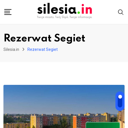
Skip
to
content
Rezerwat Segiet
Silesia.in
Rezerwat Segiet