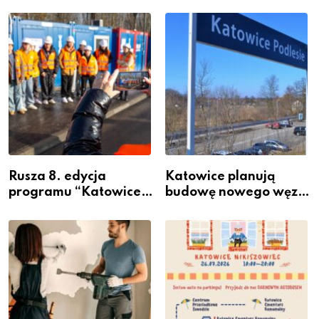
Rusza 8. edycja
Katowice planują
programu “Katowice
budowę nowego węzła
Miastem Fachowców”
przesiadkowego w
– nabór dla
Podlesiu
przedsiębiorców