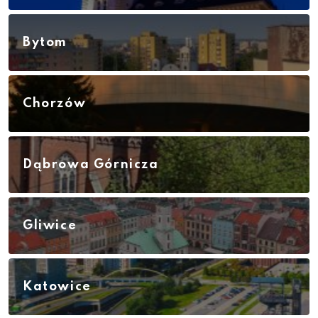
Bytom
Chorzów
Dąbrowa Górnicza
Gliwice
Katowice