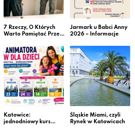
7 Rzeczy, O Których
Jarmark u Babci Anny
Warto Pamiętać Przed
2026 – Informacje
Remontem Mieszkania
Katowice:
Śląskie Miami, czyli
jednodniowy kurs
Rynek w Katowicach
przygotuje do pracy
animatora zabaw dla