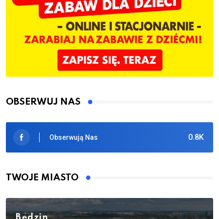
OBSERWUJ NAS
0.8K
Obserwują Nas
TWOJE MIASTO
Będzin