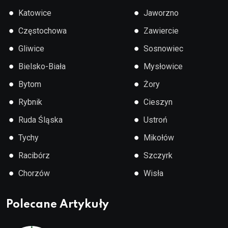
●
●
Katowice
Jaworzno
●
●
Częstochowa
Zawiercie
●
●
Gliwice
Sosnowiec
●
●
Bielsko-Biała
Mysłowice
●
●
Bytom
Żory
●
●
Rybnik
Cieszyn
●
●
Ruda Śląska
Ustroń
●
●
Tychy
Mikołów
●
●
Racibórz
Szczyrk
●
●
Chorzów
Wisła
Polecane Artykuły