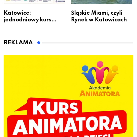
Katowice:
Śląskie Miami, czyli
jednodniowy kurs
Rynek w Katowicach
przygotuje do pracy
animatora zabaw dla
dzieci
REKLAMA