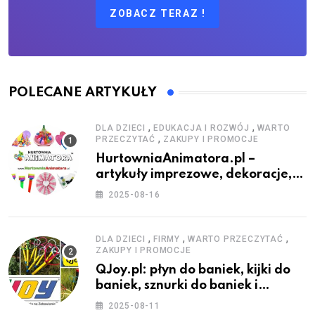
ZOBACZ TERAZ !
POLECANE ARTYKUŁY
,
,
DLA DZIECI
EDUKACJA I ROZWÓJ
WARTO
,
PRZECZYTAĆ
ZAKUPY I PROMOCJE
HurtowniaAnimatora.pl –
artykuły imprezowe, dekoracje,
stroje i akcesoria dla animatorów
2025-08-16
,
,
,
DLA DZIECI
FIRMY
WARTO PRZECZYTAĆ
ZAKUPY I PROMOCJE
QJoy.pl: płyn do baniek, kijki do
baniek, sznurki do baniek i
zestawy do baniek
2025-08-11