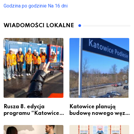
Godzina po godzinie
Na 16 dni
WIADOMOŚCI LOKALNE
Rusza 8. edycja
Katowice planują
programu “Katowice
budowę nowego węzła
Miastem Fachowców”
przesiadkowego w
– nabór dla
Podlesiu
przedsiębiorców