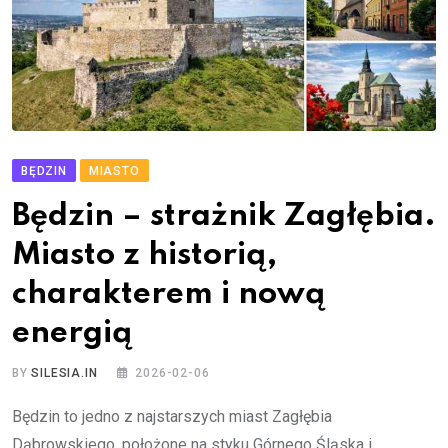
BĘDZIN
MIASTO
Będzin – strażnik Zagłębia.
Miasto z historią,
charakterem i nową
energią
BY
SILESIA.IN
2026-02-06
Będzin to jedno z najstarszych miast Zagłębia
Dąbrowskiego, położone na styku Górnego Śląska i