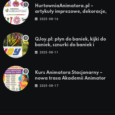
HurtowniaAnimatora.pl –
artykuły imprezowe, dekoracje,
stroje i akcesoria dla animatorów
2025-08-16
QJoy.pl: płyn do baniek, kijki do
baniek, sznurki do baniek i
zestawy do baniek
2025-08-11
Kurs Animatora Stacjonarny –
nowa trasa Akademii Animatora
– jesień 2025
2025-08-17