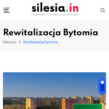
Skip
to
content
Rewitalizacja Bytomia
Silesia.in
Rewitalizacja Bytomia