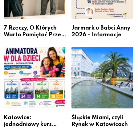
7 Rzeczy, O Których
Jarmark u Babci Anny
Warto Pamiętać Przed
2026 – Informacje
Remontem Mieszkania
Katowice:
Śląskie Miami, czyli
jednodniowy kurs
Rynek w Katowicach
przygotuje do pracy
animatora zabaw dla