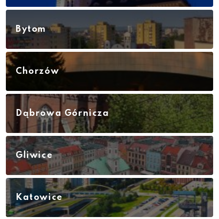
Bytom
Chorzów
Dąbrowa Górnicza
Gliwice
Katowice