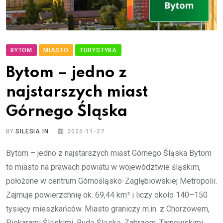
BYTOM
MIASTO
TURYSTYKA
Bytom – jedno z
najstarszych miast
Górnego Śląska
BY
SILESIA.IN
2025-11-27
Bytom – jedno z najstarszych miast Górnego Śląska Bytom
to miasto na prawach powiatu w województwie śląskim,
położone w centrum Górnośląsko-Zagłębiowskiej Metropolii.
Zajmuje powierzchnię ok. 69,44 km² i liczy około 140–150
tysięcy mieszkańców. Miasto graniczy m.in. z Chorzowem,
Piekarami Śląskimi, Rudą Śląską, Zabrzem, Tarnowskimi