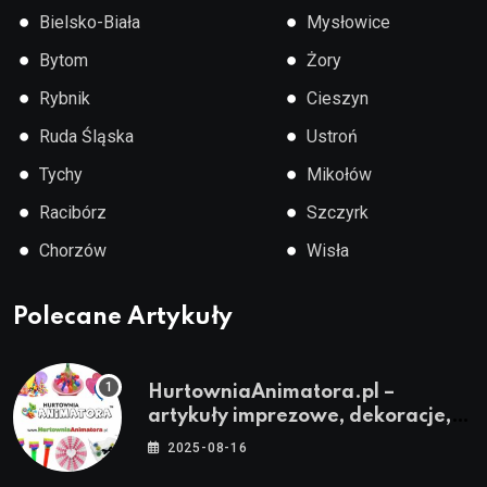
●
●
Bielsko-Biała
Mysłowice
●
●
Bytom
Żory
●
●
Rybnik
Cieszyn
●
●
Ruda Śląska
Ustroń
●
●
Tychy
Mikołów
●
●
Racibórz
Szczyrk
●
●
Chorzów
Wisła
Polecane Artykuły
HurtowniaAnimatora.pl –
artykuły imprezowe, dekoracje,
stroje i akcesoria dla animatorów
2025-08-16