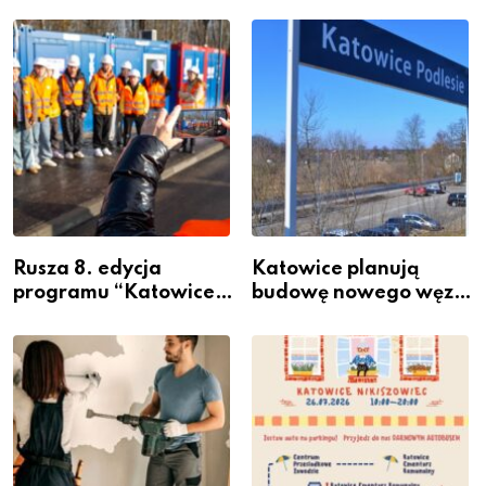
Rusza 8. edycja
Katowice planują
programu “Katowice
budowę nowego węzła
Miastem Fachowców”
przesiadkowego w
– nabór dla
Podlesiu
przedsiębiorców