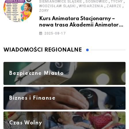
,
,
,
SIEMIANOWICE ŚLĄSKIE
SOSNOWIEC
TYCHY
,
,
,
WODZISŁAW ŚLĄSKI
WYDARZENIA
ZABRZE
ŻORY
Kurs Animatora Stacjonarny –
nowa trasa Akademii Animatora
– jesień 2025
2025-08-17
WIADOMOŚCI REGIONALNE
Bezpieczne Miasto
Biznes i Finanse
Czas Wolny