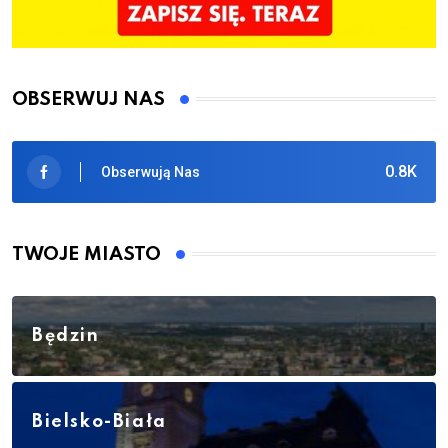
OBSERWUJ NAS
0.8K
Obserwują Nas
TWOJE MIASTO
Będzin
Bielsko-Biała