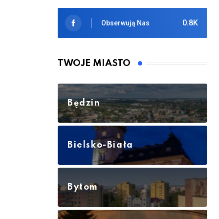
0.8K
Obserwują Nas
TWOJE MIASTO
Będzin
Bielsko-Biała
Bytom