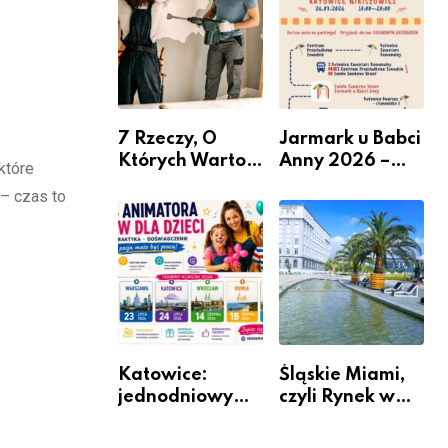
nabór dla
przedsiębiorców
7 Rzeczy, O
Jarmark u Babci
Których Warto
Anny 2026 –
które
Pamiętać Przed
Informacje
 – czas to
Remontem
Mieszkania
Katowice:
Śląskie Miami,
jednodniowy
czyli Rynek w
kurs przygotuje
Katowicach
do pracy