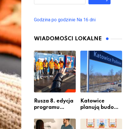
Godzina po godzinie
Na 16 dni
WIADOMOŚCI LOKALNE
Rusza 8. edycja
Katowice
programu
planują budowę
“Katowice
nowego węzła
Miastem
przesiadkoweg
Fachowców” –
o w Podlesiu