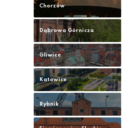
Chorzów
Dąbrowa Górnicza
Gliwice
Katowice
Rybnik