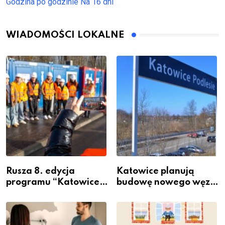
Godzina po godzinie
Na 16 dni
WIADOMOŚCI LOKALNE
Rusza 8. edycja
Katowice planują
programu “Katowice
budowę nowego węzła
Miastem Fachowców”
przesiadkowego w
– nabór dla
Podlesiu
przedsiębiorców