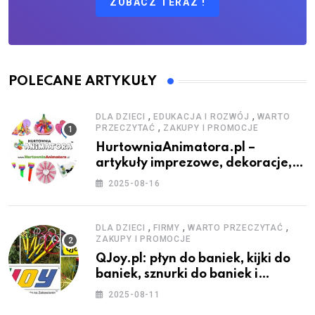
ZOBACZ TERAZ !
POLECANE ARTYKUŁY
,
,
DLA DZIECI
EDUKACJA I ROZWÓJ
WARTO
,
PRZECZYTAĆ
ZAKUPY I PROMOCJE
HurtowniaAnimatora.pl –
artykuły imprezowe, dekoracje,
stroje i akcesoria dla animatorów
2025-08-16
,
,
,
DLA DZIECI
FIRMY
WARTO PRZECZYTAĆ
ZAKUPY I PROMOCJE
QJoy.pl: płyn do baniek, kijki do
baniek, sznurki do baniek i
zestawy do baniek
2025-08-11