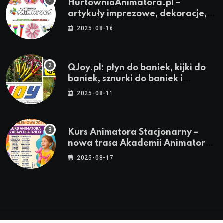
HurtowniaAnimatora.pl –
artykuły imprezowe, dekoracje,
stroje i akcesoria dla animatorów
2025-08-16
QJoy.pl: płyn do baniek, kijki do
baniek, sznurki do baniek i
zestawy do baniek
2025-08-11
Kurs Animatora Stacjonarny –
nowa trasa Akademii Animatora
– jesień 2025
2025-08-17