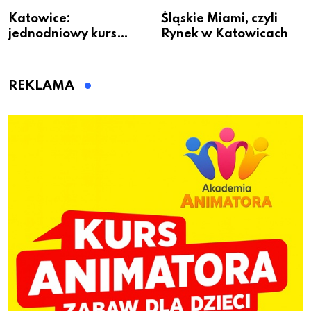
Katowice:
Śląskie Miami, czyli
jednodniowy kurs
Rynek w Katowicach
przygotuje do pracy
animatora zabaw dla
dzieci
REKLAMA