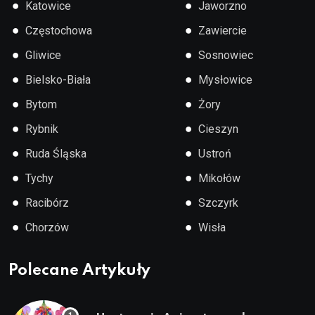
●
●
Katowice
Jaworzno
●
●
Częstochowa
Zawiercie
●
●
Gliwice
Sosnowiec
●
●
Bielsko-Biała
Mysłowice
●
●
Bytom
Żory
●
●
Rybnik
Cieszyn
●
●
Ruda Śląska
Ustroń
●
●
Tychy
Mikołów
●
●
Racibórz
Szczyrk
●
●
Chorzów
Wisła
Polecane Artykuły