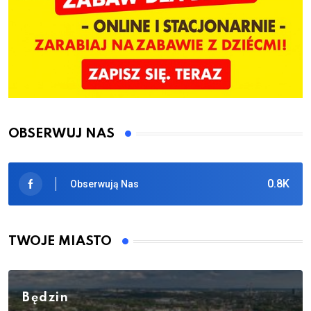
OBSERWUJ NAS
0.8K
Obserwują Nas
TWOJE MIASTO
Będzin