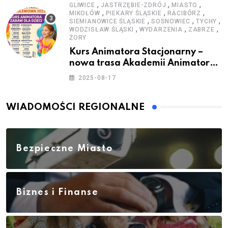
,
,
,
GLIWICE
JASTRZĘBIE-ZDRÓJ
MIASTO
,
,
,
MIKOŁÓW
PIEKARY ŚLĄSKIE
RACIBÓRZ
,
,
,
SIEMIANOWICE ŚLĄSKIE
SOSNOWIEC
TYCHY
,
,
,
WODZISŁAW ŚLĄSKI
WYDARZENIA
ZABRZE
ŻORY
Kurs Animatora Stacjonarny –
nowa trasa Akademii Animatora
– jesień 2025
2025-08-17
WIADOMOŚCI REGIONALNE
Bezpieczne Miasto
Biznes i Finanse