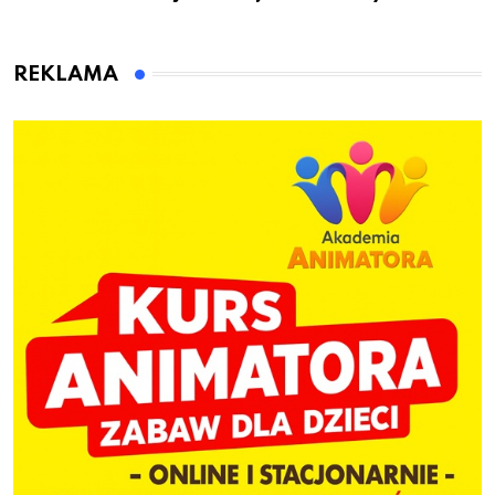
przygotuje do pracy
animatora zabaw dla
dzieci
REKLAMA