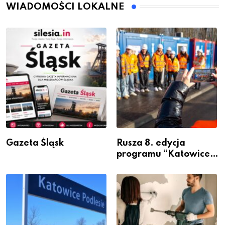
WIADOMOŚCI LOKALNE
Gazeta Śląsk
Rusza 8. edycja
programu “Katowice
Miastem Fachowców”
– nabór dla
przedsiębiorców