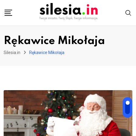
Skip
to
content
Rękawice Mikołaja
Silesia.in
Rękawice Mikołaja