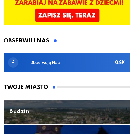
OBSERWUJ NAS
0.8K
Obserwują Nas
TWOJE MIASTO
Będzin