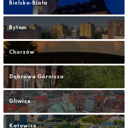
Bielsko-Biała
Bytom
Chorzów
Dąbrowa Górnicza
Gliwice
Katowice