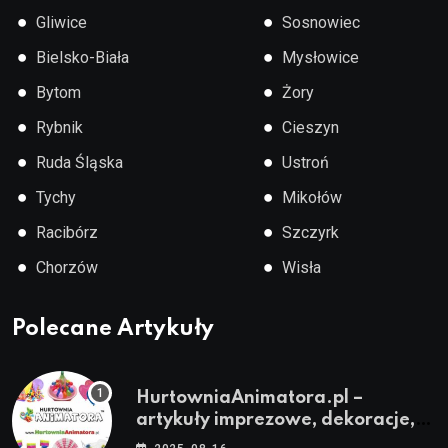
●
●
Gliwice
Sosnowiec
●
●
Bielsko-Biała
Mysłowice
●
●
Bytom
Żory
●
●
Rybnik
Cieszyn
●
●
Ruda Śląska
Ustroń
●
●
Tychy
Mikołów
●
●
Racibórz
Szczyrk
●
●
Chorzów
Wisła
Polecane Artykuły
HurtowniaAnimatora.pl –
artykuły imprezowe, dekoracje,
stroje i akcesoria dla animatorów