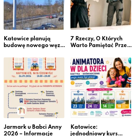
Katowice planują
7 Rzeczy, O Których
budowę nowego węzła
Warto Pamiętać Przed
przesiadkowego w
Remontem Mieszkania
Podlesiu
Jarmark u Babci Anny
Katowice:
2026 – Informacje
jednodniowy kurs