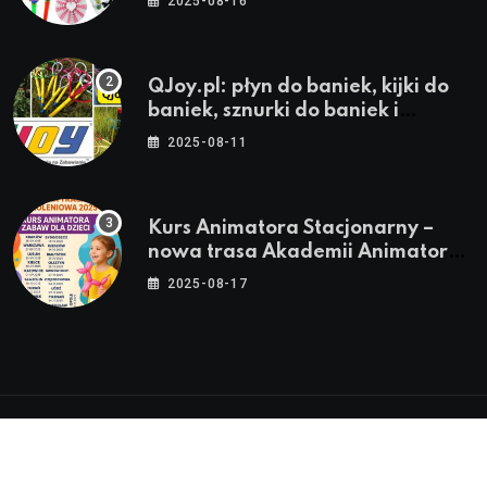
2025-08-16
QJoy.pl: płyn do baniek, kijki do
baniek, sznurki do baniek i
zestawy do baniek
2025-08-11
Kurs Animatora Stacjonarny –
nowa trasa Akademii Animatora
– jesień 2025
2025-08-17
© 2024-2026 Twoje miasto. Twój Śląsk. Twoje
informacje™ | Wszystkie Prawa Zastrzeżone by
Silesia.in