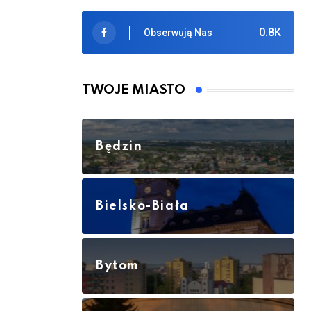
0.8K
Obserwują Nas
TWOJE MIASTO
Będzin
Bielsko-Biała
Bytom