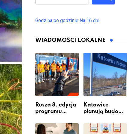
Godzina po godzinie
Na 16 dni
WIADOMOŚCI LOKALNE
Rusza 8. edycja
Katowice
programu
planują budowę
“Katowice
nowego węzła
Miastem
przesiadkoweg
Fachowców” –
o w Podlesiu