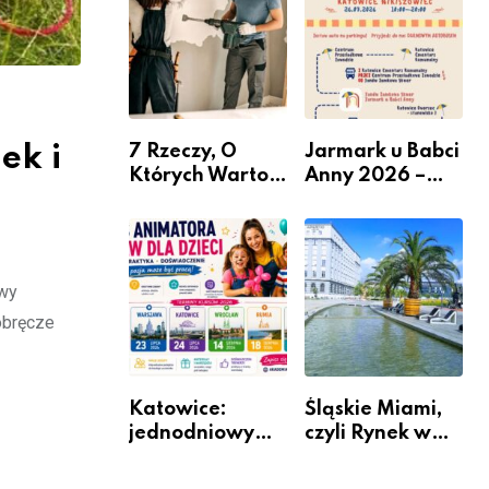
nabór dla
przedsiębiorców
ek i
7 Rzeczy, O
Jarmark u Babci
Których Warto
Anny 2026 –
Pamiętać Przed
Informacje
Remontem
Mieszkania
owy
obręcze
Katowice:
Śląskie Miami,
jednodniowy
czyli Rynek w
kurs przygotuje
Katowicach
do pracy