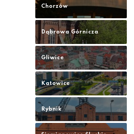
Chorzów
Dąbrowa Górnicza
Gliwice
Katowice
Rybnik