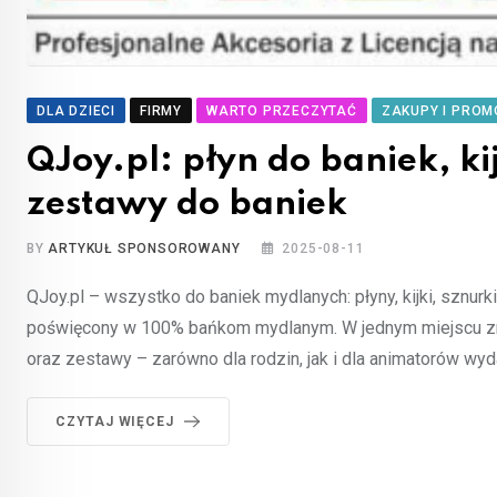
DLA DZIECI
FIRMY
WARTO PRZECZYTAĆ
ZAKUPY I PROM
QJoy.pl: płyn do baniek, ki
zestawy do baniek
BY
ARTYKUŁ SPONSOROWANY
2025-08-11
QJoy.pl – wszystko do baniek mydlanych: płyny, kijki, sznur
poświęcony w 100% bańkom mydlanym. W jednym miejscu znajdz
oraz zestawy – zarówno dla rodzin, jak i dla animatorów wy
CZYTAJ WIĘCEJ