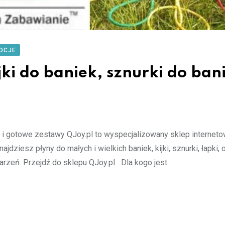
OCJE
jki do baniek, sznurki do bani
ki i gotowe zestawy QJoy.pl to wyspecjalizowany sklep internet
iesz płyny do małych i wielkich baniek, kijki, sznurki, łapki, 
darzeń. Przejdź do sklepu QJoy.pl Dla kogo jest