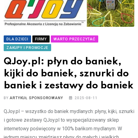
DLA DZIECI
FIRMY
WARTO PRZECZYTAĆ
ZAKUPY I PROMOCJE
QJoy.pl: płyn do baniek,
kijki do baniek, sznurki do
baniek i zestawy do baniek
BY
ARTYKUŁ SPONSOROWANY
2025-08-11
QJoy.pl – wszystko do baniek mydlanych: płyny, kijki, sznurki
i gotowe zestawy QJoy.pl to wyspecjalizowany sklep
internetowy poświęcony w 100% bańkom mydlanym. W
jednym miejscu znajdziesz płyny do małych i wielkich