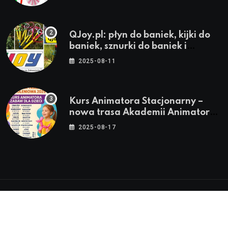
QJoy.pl: płyn do baniek, kijki do
baniek, sznurki do baniek i
zestawy do baniek
2025-08-11
Kurs Animatora Stacjonarny –
nowa trasa Akademii Animatora
– jesień 2025
2025-08-17
© 2024-2026 Twoje miasto. Twój Śląsk. Twoje
informacje™ | Wszystkie Prawa Zastrzeżone by
Silesia.in