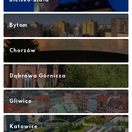
Bielsko-Biała
Bytom
Chorzów
Dąbrowa Górnicza
Gliwice
Katowice