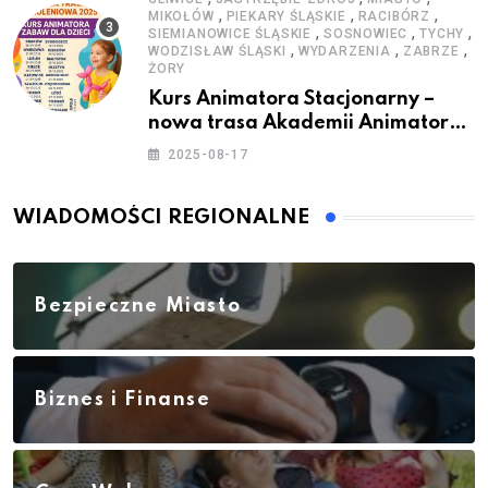
,
,
,
MIKOŁÓW
PIEKARY ŚLĄSKIE
RACIBÓRZ
,
,
,
SIEMIANOWICE ŚLĄSKIE
SOSNOWIEC
TYCHY
,
,
,
WODZISŁAW ŚLĄSKI
WYDARZENIA
ZABRZE
ŻORY
Kurs Animatora Stacjonarny –
nowa trasa Akademii Animatora
– jesień 2025
2025-08-17
WIADOMOŚCI REGIONALNE
Bezpieczne Miasto
Biznes i Finanse