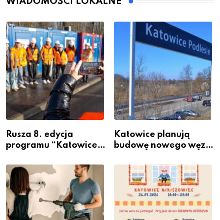
WIADOMOŚCI LOKALNE
Rusza 8. edycja
Katowice planują
programu “Katowice
budowę nowego węzła
Miastem Fachowców”
przesiadkowego w
– nabór dla
Podlesiu
przedsiębiorców