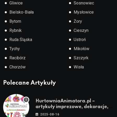
●
●
Gliwice
Sosnowiec
●
●
Bielsko-Biała
Mysłowice
●
●
Bytom
Żory
●
●
Rybnik
Cieszyn
●
●
Ruda Śląska
Ustroń
●
●
Tychy
Mikołów
●
●
Racibórz
Szczyrk
●
●
Chorzów
Wisła
Polecane Artykuły
HurtowniaAnimatora.pl –
artykuły imprezowe, dekoracje,
stroje i akcesoria dla animatorów
2025-08-16