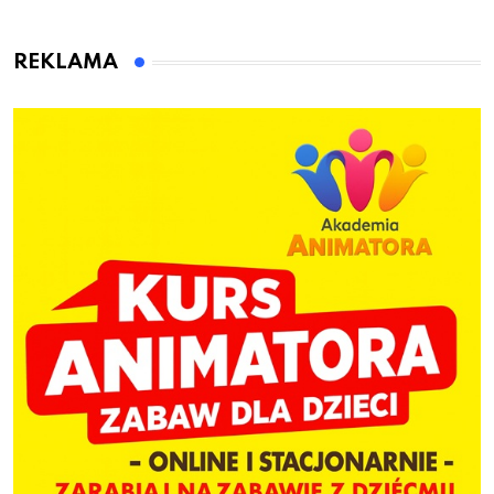
przygotuje do pracy
animatora zabaw dla
dzieci
REKLAMA