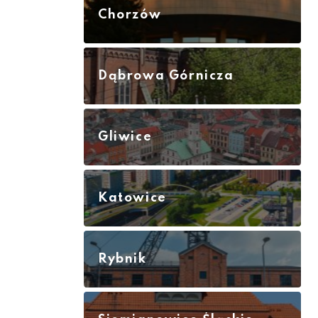
Chorzów
Dąbrowa Górnicza
Gliwice
Katowice
Rybnik