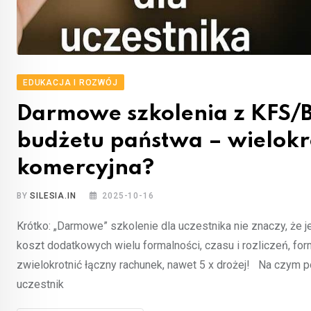
EDUKACJA I ROZWÓJ
Darmowe szkolenia z KFS/BU
budżetu państwa – wielokro
komercyjna?
BY
SILESIA.IN
2025-10-16
Krótko: „Darmowe” szkolenie dla uczestnika nie znaczy, że j
koszt dodatkowych wielu formalności, czasu i rozliczeń, for
zwielokrotnić łączny rachunek, nawet 5 x drożej! Na czym 
uczestnik