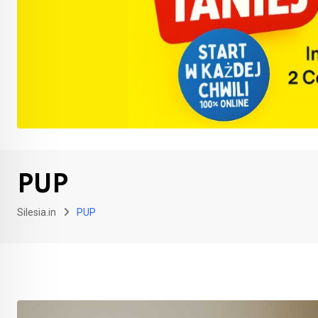
PUP
Silesia.in
PUP