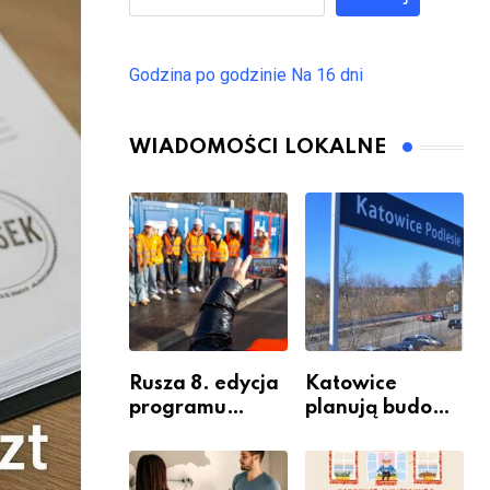
Godzina po godzinie
Na 16 dni
WIADOMOŚCI LOKALNE
Rusza 8. edycja
Katowice
programu
planują budowę
“Katowice
nowego węzła
Miastem
przesiadkoweg
Fachowców” –
o w Podlesiu