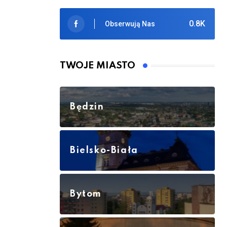
0.8K
Obserwują Nas
TWOJE MIASTO
Będzin
Bielsko-Biała
Bytom