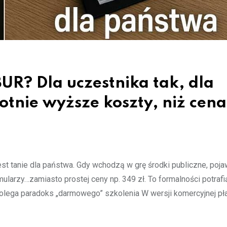
R? Dla uczestnika tak, dla
tnie wyższe koszty, niż cena
est tanie dla państwa. Gdy wchodzą w grę środki publiczne, poja
mularzy…zamiasto prostej ceny np. 349 zł. To formalności potrafi
polega paradoks „darmowego” szkolenia W wersji komercyjnej pł