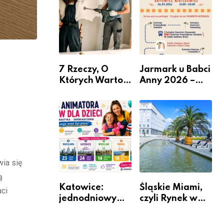
nabór dla
przedsiębiorców
7 Rzeczy, O
Jarmark u Babci
Których Warto
Anny 2026 –
Pamiętać Przed
Informacje
Remontem
Mieszkania
wia się
ą
Katowice:
Śląskie Miami,
aci
jednodniowy
czyli Rynek w
kurs przygotuje
Katowicach
do pracy