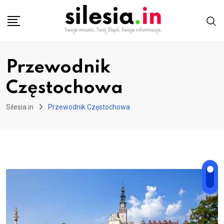
Skip
to
content
Przewodnik
Częstochowa
Silesia.in
Przewodnik Częstochowa