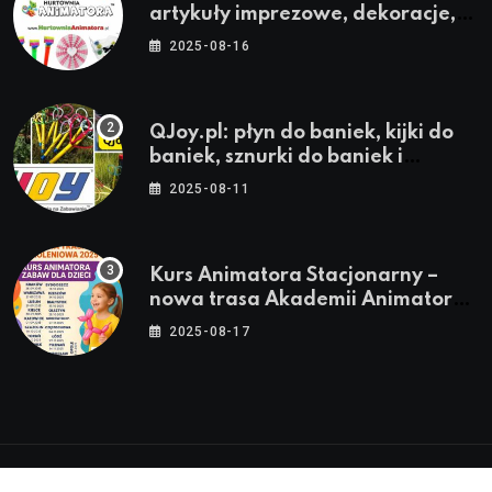
artykuły imprezowe, dekoracje,
stroje i akcesoria dla animatorów
2025-08-16
QJoy.pl: płyn do baniek, kijki do
baniek, sznurki do baniek i
zestawy do baniek
2025-08-11
Kurs Animatora Stacjonarny –
nowa trasa Akademii Animatora
– jesień 2025
2025-08-17
© 2024-2026 Twoje miasto. Twój Śląsk. Twoje