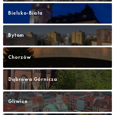
Bielsko-Biała
Bytom
Chorzów
Dąbrowa Górnicza
Gliwice