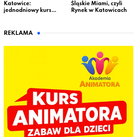
Katowice:
Śląskie Miami, czyli
jednodniowy kurs
Rynek w Katowicach
przygotuje do pracy
animatora zabaw dla
dzieci
REKLAMA