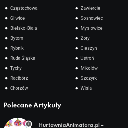
●
●
Częstochowa
Zawiercie
●
●
Gliwice
Sosnowiec
●
●
Bielsko-Biała
Mysłowice
●
●
Bytom
Żory
●
●
Rybnik
Cieszyn
●
●
Ruda Śląska
Ustroń
●
●
Tychy
Mikołów
●
●
Racibórz
Szczyrk
●
●
Chorzów
Wisła
Polecane Artykuły
HurtowniaAnimatora.pl –