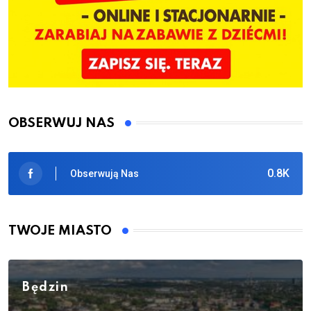
OBSERWUJ NAS
0.8K
Obserwują Nas
TWOJE MIASTO
Będzin