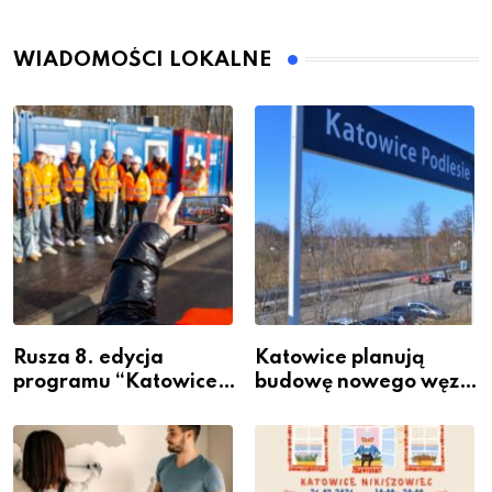
WIADOMOŚCI LOKALNE
Rusza 8. edycja
Katowice planują
programu “Katowice
budowę nowego węzła
Miastem Fachowców”
przesiadkowego w
– nabór dla
Podlesiu
przedsiębiorców