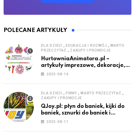
POLECANE ARTYKUŁY
,
,
DLA DZIECI
EDUKACJA I ROZWÓJ
WARTO
,
PRZECZYTAĆ
ZAKUPY I PROMOCJE
HurtowniaAnimatora.pl –
artykuły imprezowe, dekoracje,
stroje i akcesoria dla animatorów
2025-08-16
,
,
,
DLA DZIECI
FIRMY
WARTO PRZECZYTAĆ
ZAKUPY I PROMOCJE
QJoy.pl: płyn do baniek, kijki do
baniek, sznurki do baniek i
zestawy do baniek
2025-08-11