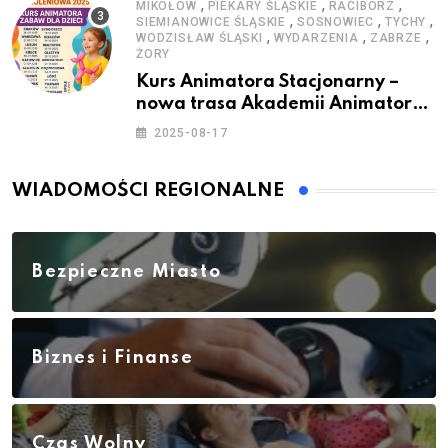
,
,
,
MIKOŁÓW
PIEKARY ŚLĄSKIE
RACIBÓRZ
,
,
,
SIEMIANOWICE ŚLĄSKIE
SOSNOWIEC
TYCHY
,
,
,
WODZISŁAW ŚLĄSKI
WYDARZENIA
ZABRZE
ŻORY
Kurs Animatora Stacjonarny –
nowa trasa Akademii Animatora
– jesień 2025
2025-08-17
WIADOMOŚCI REGIONALNE
Bezpieczne Miasto
Biznes i Finanse
Czas Wolny