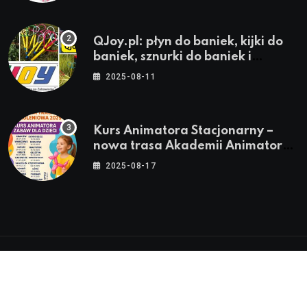
QJoy.pl: płyn do baniek, kijki do
baniek, sznurki do baniek i
zestawy do baniek
2025-08-11
Kurs Animatora Stacjonarny –
nowa trasa Akademii Animatora
– jesień 2025
2025-08-17
© 2024-2026 Twoje miasto. Twój Śląsk. Twoje
informacje™ | Wszystkie Prawa Zastrzeżone by
Silesia.in