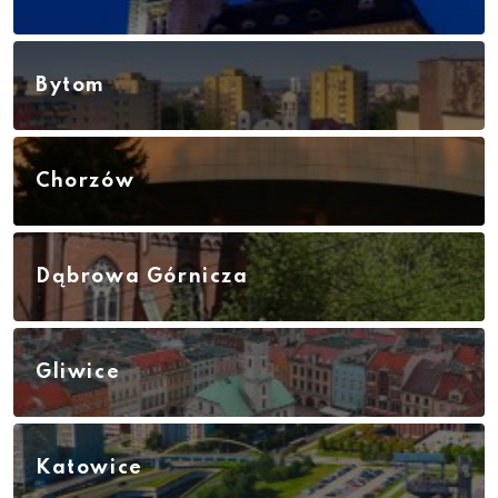
Bytom
Chorzów
Dąbrowa Górnicza
Gliwice
Katowice