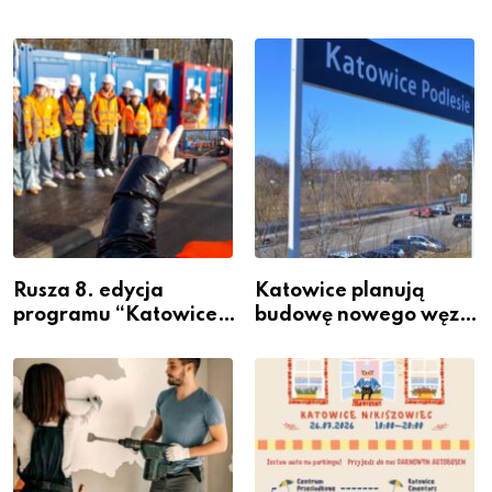
Rusza 8. edycja
Katowice planują
programu “Katowice
budowę nowego węzła
Miastem Fachowców”
przesiadkowego w
– nabór dla
Podlesiu
przedsiębiorców