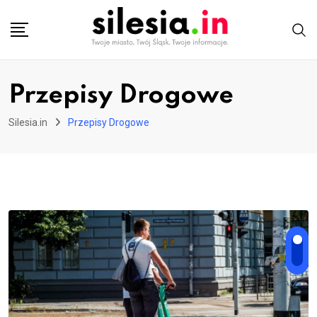
Skip
to
content
Przepisy Drogowe
Silesia.in
Przepisy Drogowe