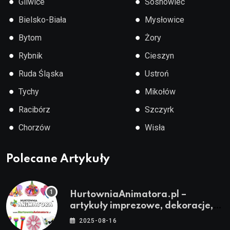
●
●
Gliwice
Sosnowiec
●
●
Bielsko-Biała
Mysłowice
●
●
Bytom
Żory
●
●
Rybnik
Cieszyn
●
●
Ruda Śląska
Ustroń
●
●
Tychy
Mikołów
●
●
Racibórz
Szczyrk
●
●
Chorzów
Wisła
Polecane Artykuły
HurtowniaAnimatora.pl –
artykuły imprezowe, dekoracje,
stroje i akcesoria dla animatorów
2025-08-16