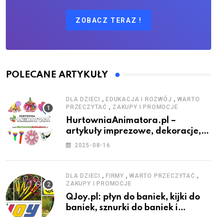
ZOBACZ TERAZ !
POLECANE ARTYKUŁY
,
,
DLA DZIECI
EDUKACJA I ROZWÓJ
WARTO
,
PRZECZYTAĆ
ZAKUPY I PROMOCJE
HurtowniaAnimatora.pl –
artykuły imprezowe, dekoracje,
stroje i akcesoria dla animatorów
2025-08-16
,
,
,
DLA DZIECI
FIRMY
WARTO PRZECZYTAĆ
ZAKUPY I PROMOCJE
QJoy.pl: płyn do baniek, kijki do
baniek, sznurki do baniek i