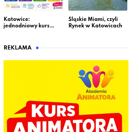
Katowice:
Śląskie Miami, czyli
jednodniowy kurs
Rynek w Katowicach
przygotuje do pracy
animatora zabaw dla
dzieci
REKLAMA