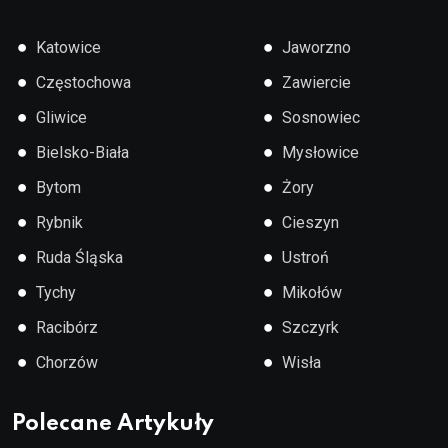
●
●
Katowice
Jaworzno
●
●
Częstochowa
Zawiercie
●
●
Gliwice
Sosnowiec
●
●
Bielsko-Biała
Mysłowice
●
●
Bytom
Żory
●
●
Rybnik
Cieszyn
●
●
Ruda Śląska
Ustroń
●
●
Tychy
Mikołów
●
●
Racibórz
Szczyrk
●
●
Chorzów
Wisła
Polecane Artykuły