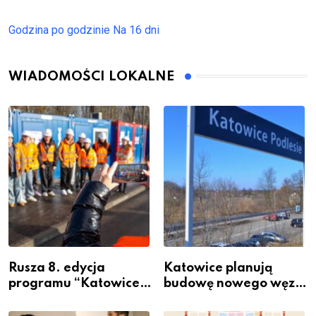
Godzina po godzinie
Na 16 dni
WIADOMOŚCI LOKALNE
Rusza 8. edycja
Katowice planują
programu “Katowice
budowę nowego węzła
Miastem Fachowców”
przesiadkowego w
– nabór dla
Podlesiu