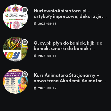
HurtowniaAnimatora.pl –
artykuły imprezowe, dekoracje,
stroje i akcesoria dla animatorów
2025-08-16
QJoy.pl: płyn do baniek, kijki do
baniek, sznurki do baniek i
zestawy do baniek
2025-08-11
Kurs Animatora Stacjonarny –
nowa trasa Akademii Animatora
– jesień 2025
2025-08-17