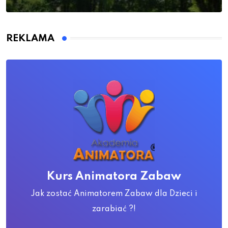
REKLAMA
Kurs Animatora Zabaw
Jak zostać Animatorem Zabaw dla Dzieci i
zarabiać ?!