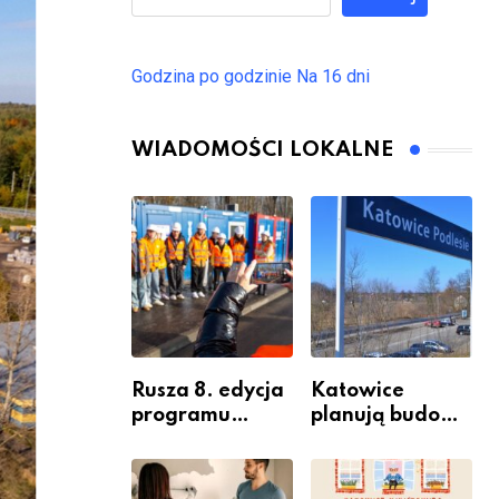
Godzina po godzinie
Na 16 dni
WIADOMOŚCI LOKALNE
Rusza 8. edycja
Katowice
programu
planują budowę
“Katowice
nowego węzła
Miastem
przesiadkoweg
Fachowców” –
o w Podlesiu