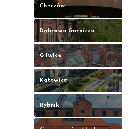
Chorzów
Dąbrowa Górnicza
Gliwice
Katowice
Rybnik