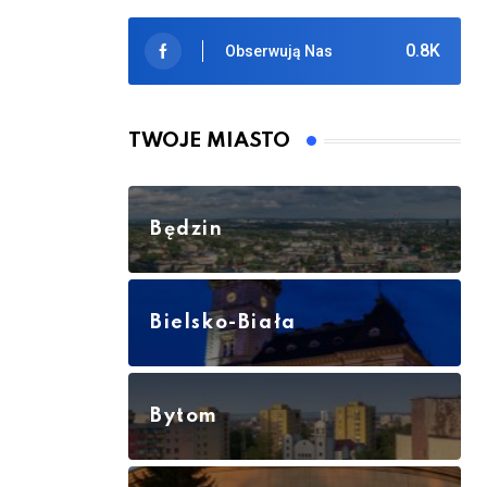
0.8K
Obserwują Nas
TWOJE MIASTO
Będzin
Bielsko-Biała
Bytom