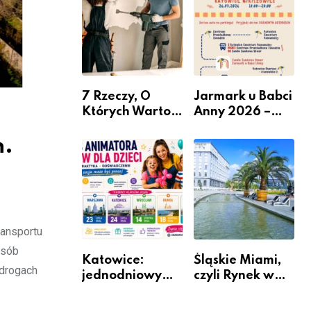
nabór dla
przedsiębiorców
7 Rzeczy, O
Jarmark u Babci
Których Warto
Anny 2026 –
Pamiętać Przed
Informacje
h.
Remontem
Mieszkania
ansportu
osób
Katowice:
Śląskie Miami,
 drogach
jednodniowy
czyli Rynek w
kurs przygotuje
Katowicach
do pracy