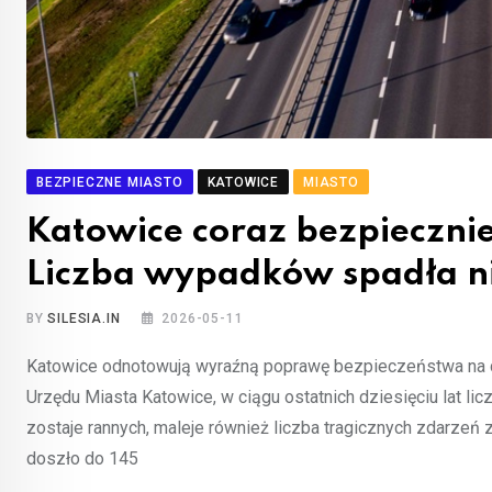
BEZPIECZNE MIASTO
KATOWICE
MIASTO
Katowice coraz bezpiecznie
Liczba wypadków spadła n
BY
SILESIA.IN
2026-05-11
Katowice odnotowują wyraźną poprawę bezpieczeństwa na 
Urzędu Miasta Katowice, w ciągu ostatnich dziesięciu lat l
zostaje rannych, maleje również liczba tragicznych zdarzeń
doszło do 145