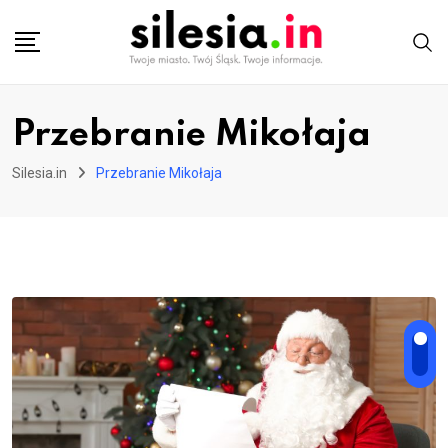
Skip
to
content
Przebranie Mikołaja
Silesia.in
Przebranie Mikołaja