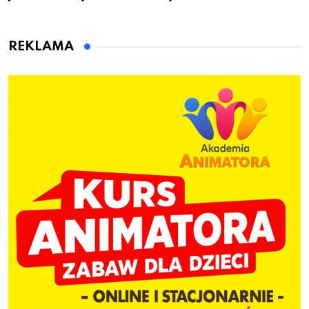
przygotuje do pracy
animatora zabaw dla
dzieci
REKLAMA