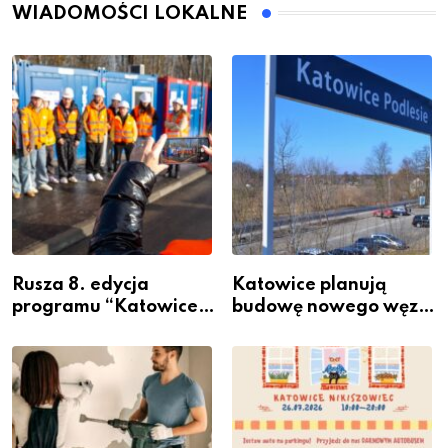
WIADOMOŚCI LOKALNE
Rusza 8. edycja
Katowice planują
programu “Katowice
budowę nowego węzła
Miastem Fachowców”
przesiadkowego w
– nabór dla
Podlesiu
przedsiębiorców