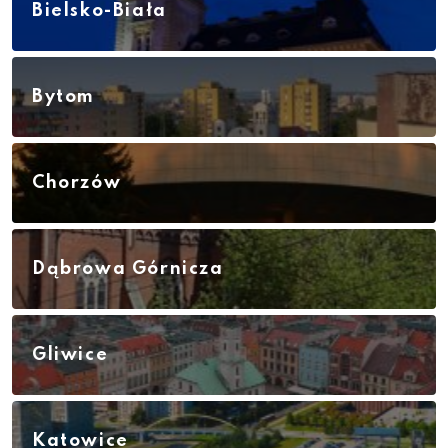
Bielsko-Biała
Bytom
Chorzów
Dąbrowa Górnicza
Gliwice
Katowice