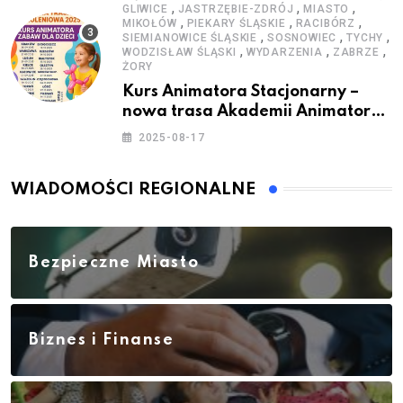
,
,
,
GLIWICE
JASTRZĘBIE-ZDRÓJ
MIASTO
,
,
,
MIKOŁÓW
PIEKARY ŚLĄSKIE
RACIBÓRZ
,
,
,
SIEMIANOWICE ŚLĄSKIE
SOSNOWIEC
TYCHY
,
,
,
WODZISŁAW ŚLĄSKI
WYDARZENIA
ZABRZE
ŻORY
Kurs Animatora Stacjonarny –
nowa trasa Akademii Animatora
– jesień 2025
2025-08-17
WIADOMOŚCI REGIONALNE
Bezpieczne Miasto
Biznes i Finanse