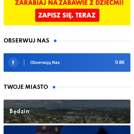
OBSERWUJ NAS
0.8K
Obserwują Nas
TWOJE MIASTO
Będzin