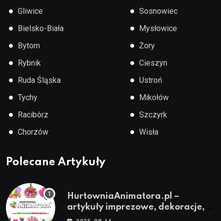
●
●
Gliwice
Sosnowiec
●
●
Bielsko-Biała
Mysłowice
●
●
Bytom
Żory
●
●
Rybnik
Cieszyn
●
●
Ruda Śląska
Ustroń
●
●
Tychy
Mikołów
●
●
Racibórz
Szczyrk
●
●
Chorzów
Wisła
Polecane Artykuły
HurtowniaAnimatora.pl –
artykuły imprezowe, dekoracje,
stroje i akcesoria dla animatorów