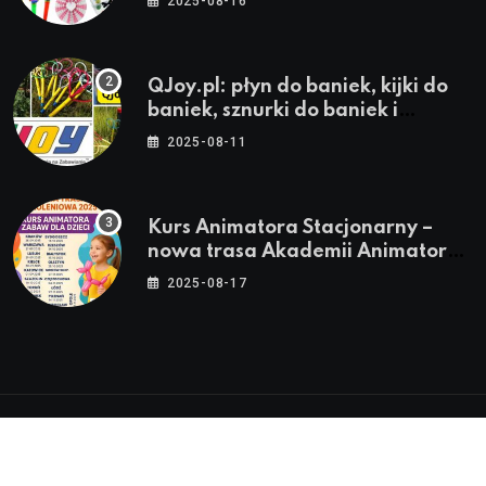
2025-08-16
QJoy.pl: płyn do baniek, kijki do
baniek, sznurki do baniek i
zestawy do baniek
2025-08-11
Kurs Animatora Stacjonarny –
nowa trasa Akademii Animatora
– jesień 2025
2025-08-17
© 2024-2026 Twoje miasto. Twój Śląsk. Twoje
informacje™ | Wszystkie Prawa Zastrzeżone by
Silesia.in