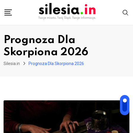
Skip
to
content
Prognoza Dla
Skorpiona 2026
Silesia.in
Prognoza Dla Skorpiona 2026