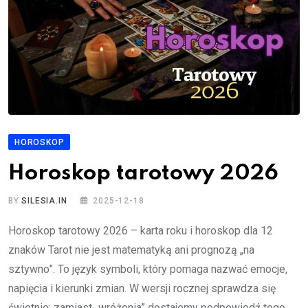
HOROSKOP
Horoskop tarotowy 2026
BY
SILESIA.IN
2025-12-18
Horoskop tarotowy 2026 – karta roku i horoskop dla 12
znaków Tarot nie jest matematyką ani prognozą „na
sztywno”. To język symboli, który pomaga nazwać emocje,
napięcia i kierunki zmian. W wersji rocznej sprawdza się
świetnie: zamiast „wróżenia” dostajemy podpowiedź tego,