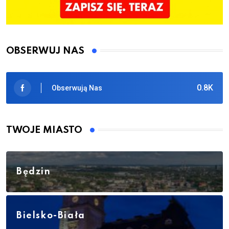
OBSERWUJ NAS
0.8K
Obserwują Nas
TWOJE MIASTO
Będzin
Bielsko-Biała