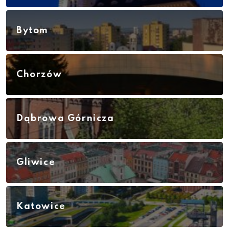
Bytom
Chorzów
Dąbrowa Górnicza
Gliwice
Katowice