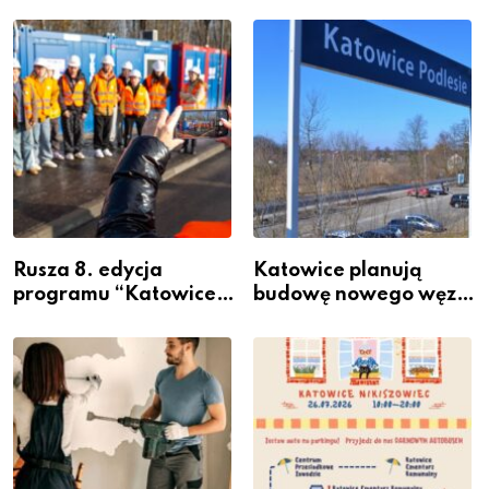
Rusza 8. edycja
Katowice planują
programu “Katowice
budowę nowego węzła
Miastem Fachowców”
przesiadkowego w
– nabór dla
Podlesiu
przedsiębiorców