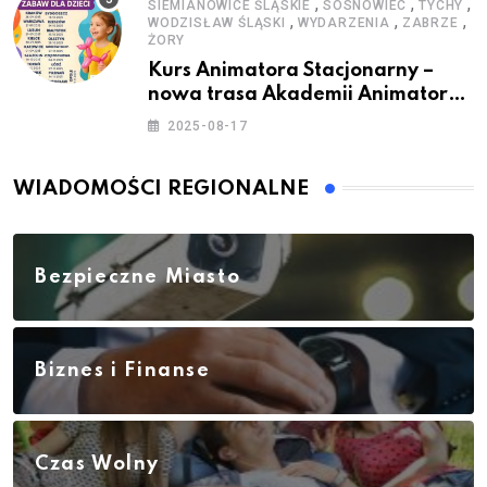
,
,
,
SIEMIANOWICE ŚLĄSKIE
SOSNOWIEC
TYCHY
,
,
,
WODZISŁAW ŚLĄSKI
WYDARZENIA
ZABRZE
ŻORY
Kurs Animatora Stacjonarny –
nowa trasa Akademii Animatora
– jesień 2025
2025-08-17
WIADOMOŚCI REGIONALNE
Bezpieczne Miasto
Biznes i Finanse
Czas Wolny