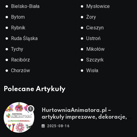
●
●
Bielsko-Biała
Mysłowice
●
●
Bytom
Żory
●
●
Rybnik
Cieszyn
●
●
Ruda Śląska
Ustroń
●
●
Tychy
Mikołów
●
●
Racibórz
Szczyrk
●
●
Chorzów
Wisła
Polecane Artykuły
HurtowniaAnimatora.pl –
artykuły imprezowe, dekoracje,
stroje i akcesoria dla animatorów
2025-08-16