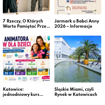
7 Rzeczy, O Których
Jarmark u Babci Anny
Warto Pamiętać Przed
2026 – Informacje
Remontem Mieszkania
Katowice:
Śląskie Miami, czyli
jednodniowy kurs
Rynek w Katowicach
przygotuje do pracy
animatora zabaw dla