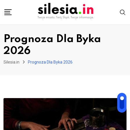
Skip
to
content
Prognoza Dla Byka
2026
Silesia.in
Prognoza Dla Byka 2026