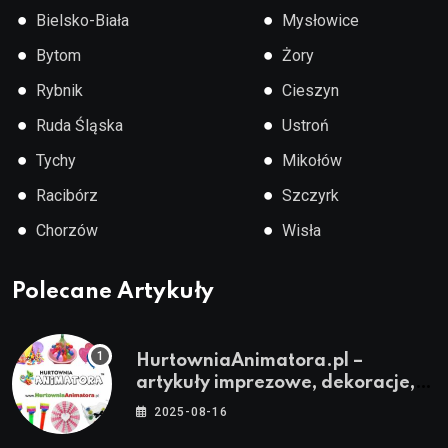
●
●
Bielsko-Biała
Mysłowice
●
●
Bytom
Żory
●
●
Rybnik
Cieszyn
●
●
Ruda Śląska
Ustroń
●
●
Tychy
Mikołów
●
●
Racibórz
Szczyrk
●
●
Chorzów
Wisła
Polecane Artykuły
HurtowniaAnimatora.pl –
artykuły imprezowe, dekoracje,
stroje i akcesoria dla animatorów
2025-08-16