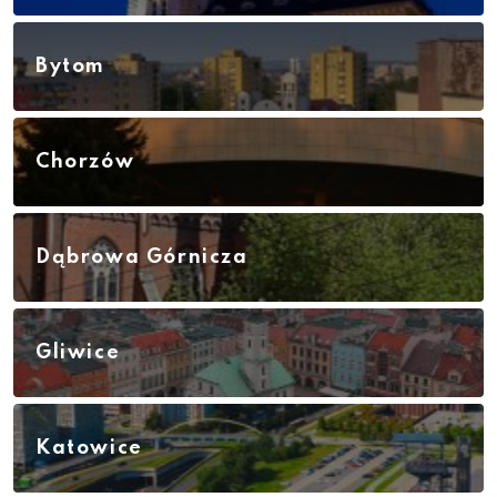
Bytom
Chorzów
Dąbrowa Górnicza
Gliwice
Katowice