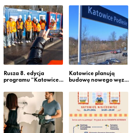
Rusza 8. edycja
Katowice planują
programu “Katowice
budowę nowego węzła
Miastem Fachowców”
przesiadkowego w
– nabór dla
Podlesiu
przedsiębiorców