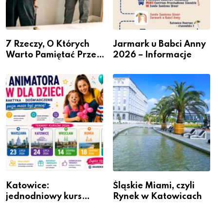
7 Rzeczy, O Których
Jarmark u Babci Anny
Warto Pamiętać Przed
2026 – Informacje
Remontem Mieszkania
Katowice:
Śląskie Miami, czyli
jednodniowy kurs
Rynek w Katowicach
przygotuje do pracy
animatora zabaw dla