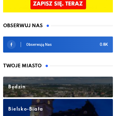
OBSERWUJ NAS
0.8K
Obserwują Nas
TWOJE MIASTO
Będzin
Bielsko-Biała