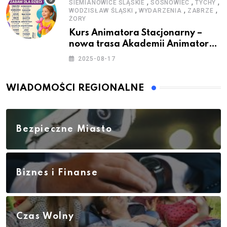
,
,
,
SIEMIANOWICE ŚLĄSKIE
SOSNOWIEC
TYCHY
,
,
,
WODZISŁAW ŚLĄSKI
WYDARZENIA
ZABRZE
ŻORY
Kurs Animatora Stacjonarny –
nowa trasa Akademii Animatora
– jesień 2025
2025-08-17
WIADOMOŚCI REGIONALNE
Bezpieczne Miasto
Biznes i Finanse
Czas Wolny