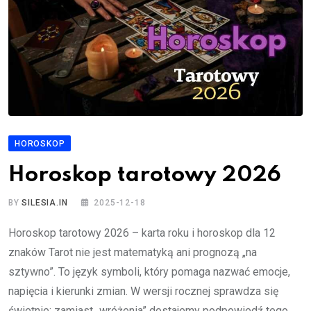
HOROSKOP
Horoskop tarotowy 2026
BY
SILESIA.IN
2025-12-18
Horoskop tarotowy 2026 – karta roku i horoskop dla 12
znaków Tarot nie jest matematyką ani prognozą „na
sztywno”. To język symboli, który pomaga nazwać emocje,
napięcia i kierunki zmian. W wersji rocznej sprawdza się
świetnie: zamiast „wróżenia” dostajemy podpowiedź tego,