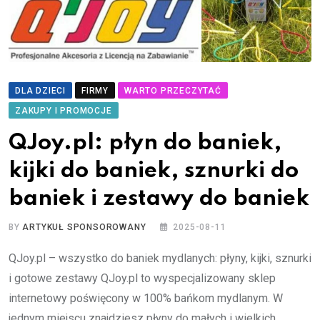
DLA DZIECI
FIRMY
WARTO PRZECZYTAĆ
ZAKUPY I PROMOCJE
QJoy.pl: płyn do baniek,
kijki do baniek, sznurki do
baniek i zestawy do baniek
BY
ARTYKUŁ SPONSOROWANY
2025-08-11
QJoy.pl – wszystko do baniek mydlanych: płyny, kijki, sznurki
i gotowe zestawy QJoy.pl to wyspecjalizowany sklep
internetowy poświęcony w 100% bańkom mydlanym. W
jednym miejscu znajdziesz płyny do małych i wielkich