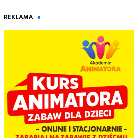
przygotuje do pracy
animatora zabaw dla
dzieci
REKLAMA