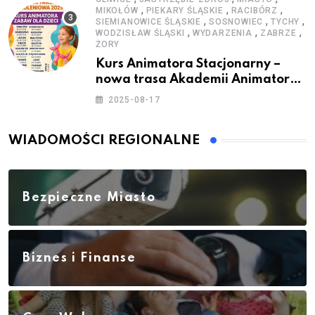
,
,
,
MIKOŁÓW
PIEKARY ŚLĄSKIE
RACIBÓRZ
,
,
,
SIEMIANOWICE ŚLĄSKIE
SOSNOWIEC
TYCHY
,
,
,
WODZISŁAW ŚLĄSKI
WYDARZENIA
ZABRZE
ŻORY
Kurs Animatora Stacjonarny –
nowa trasa Akademii Animatora
– jesień 2025
2025-08-17
WIADOMOŚCI REGIONALNE
Bezpieczne Miasto
Biznes i Finanse