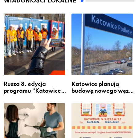
WIADOMOŚCI LOKALNE
Rusza 8. edycja
Katowice planują
programu “Katowice
budowę nowego węzła
Miastem Fachowców”
przesiadkowego w
– nabór dla
Podlesiu
przedsiębiorców