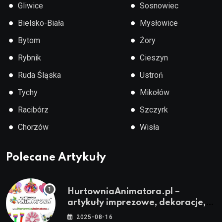
●
●
Gliwice
Sosnowiec
●
●
Bielsko-Biała
Mysłowice
●
●
Bytom
Żory
●
●
Rybnik
Cieszyn
●
●
Ruda Śląska
Ustroń
●
●
Tychy
Mikołów
●
●
Racibórz
Szczyrk
●
●
Chorzów
Wisła
Polecane Artykuły
HurtowniaAnimatora.pl –
artykuły imprezowe, dekoracje,
stroje i akcesoria dla animatorów
2025-08-16