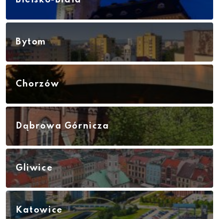
Bielsko-Biała
Bytom
Chorzów
Dąbrowa Górnicza
Gliwice
Katowice