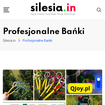
Skip
to
content
Profesjonalne Bańki
Silesia.in
Profesjonalne Bańki