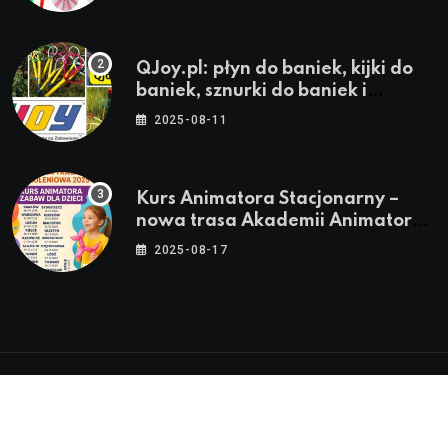
QJoy.pl: płyn do baniek, kijki do
baniek, sznurki do baniek i
zestawy do baniek
2025-08-11
Kurs Animatora Stacjonarny –
nowa trasa Akademii Animatora
– jesień 2025
2025-08-17
© 2024-2026 Twoje miasto. Twój Śląsk. Twoje
informacje™ | Wszystkie Prawa Zastrzeżone by
Silesia.in