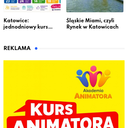
Katowice:
Śląskie Miami, czyli
jednodniowy kurs
Rynek w Katowicach
przygotuje do pracy
animatora zabaw dla
dzieci
REKLAMA