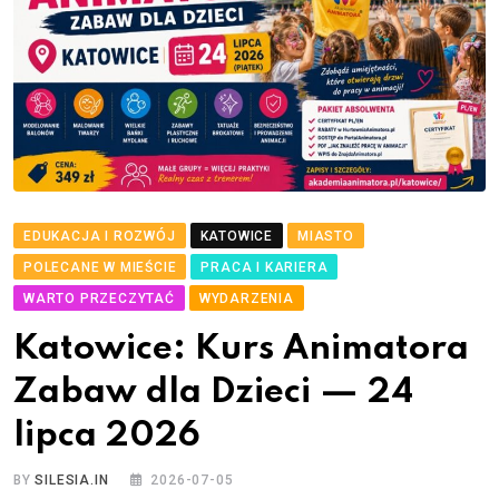
EDUKACJA I ROZWÓJ
KATOWICE
MIASTO
POLECANE W MIEŚCIE
PRACA I KARIERA
WARTO PRZECZYTAĆ
WYDARZENIA
Katowice: Kurs Animatora
Zabaw dla Dzieci — 24
lipca 2026
BY
SILESIA.IN
2026-07-05