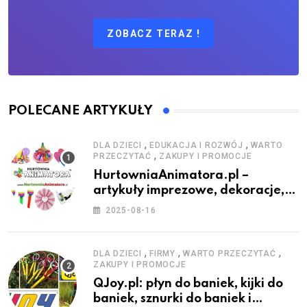
ZOBACZ TERAZ !
POLECANE ARTYKUŁY
,
,
DLA DZIECI
EDUKACJA I ROZWÓJ
WARTO
,
PRZECZYTAĆ
ZAKUPY I PROMOCJE
HurtowniaAnimatora.pl –
artykuły imprezowe, dekoracje,
stroje i akcesoria dla animatorów
2025-08-16
,
,
,
DLA DZIECI
FIRMY
WARTO PRZECZYTAĆ
ZAKUPY I PROMOCJE
QJoy.pl: płyn do baniek, kijki do
baniek, sznurki do baniek i