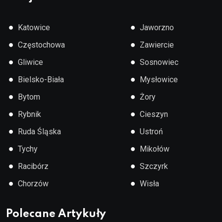
●
●
Katowice
Jaworzno
●
●
Częstochowa
Zawiercie
●
●
Gliwice
Sosnowiec
●
●
Bielsko-Biała
Mysłowice
●
●
Bytom
Żory
●
●
Rybnik
Cieszyn
●
●
Ruda Śląska
Ustroń
●
●
Tychy
Mikołów
●
●
Racibórz
Szczyrk
●
●
Chorzów
Wisła
Polecane Artykuły