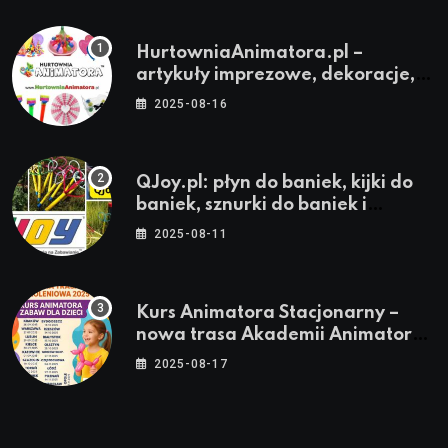
HurtowniaAnimatora.pl –
artykuły imprezowe, dekoracje,
stroje i akcesoria dla animatorów
2025-08-16
QJoy.pl: płyn do baniek, kijki do
baniek, sznurki do baniek i
zestawy do baniek
2025-08-11
Kurs Animatora Stacjonarny –
nowa trasa Akademii Animatora
– jesień 2025
2025-08-17