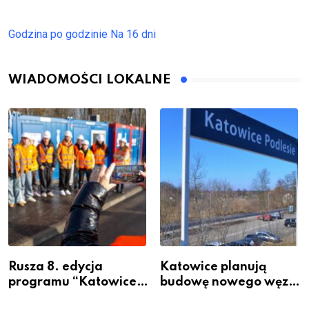
Godzina po godzinie
Na 16 dni
WIADOMOŚCI LOKALNE
Rusza 8. edycja
Katowice planują
programu “Katowice
budowę nowego węzła
Miastem Fachowców”
przesiadkowego w