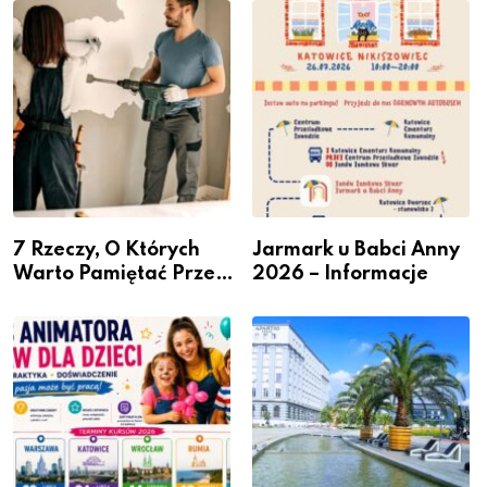
– nabór dla
Podlesiu
przedsiębiorców
7 Rzeczy, O Których
Jarmark u Babci Anny
Warto Pamiętać Przed
2026 – Informacje
Remontem Mieszkania