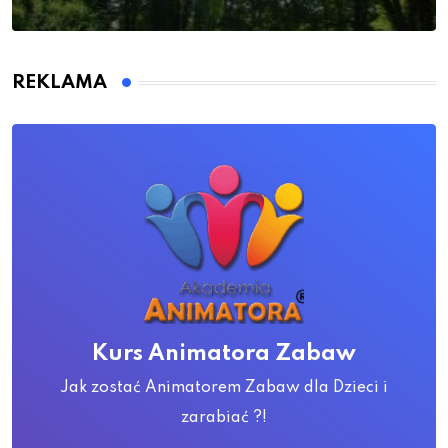
REKLAMA
Kurs Animatora Zabaw
Jak zostać Animatorem Zabaw dla Dzieci i
zarabiać ?!