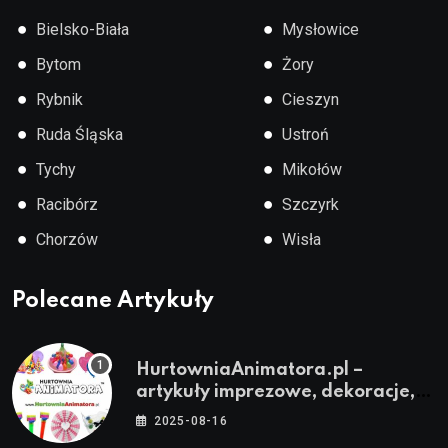
●
●
Bielsko-Biała
Mysłowice
●
●
Bytom
Żory
●
●
Rybnik
Cieszyn
●
●
Ruda Śląska
Ustroń
●
●
Tychy
Mikołów
●
●
Racibórz
Szczyrk
●
●
Chorzów
Wisła
Polecane Artykuły
HurtowniaAnimatora.pl –
artykuły imprezowe, dekoracje,
stroje i akcesoria dla animatorów
2025-08-16