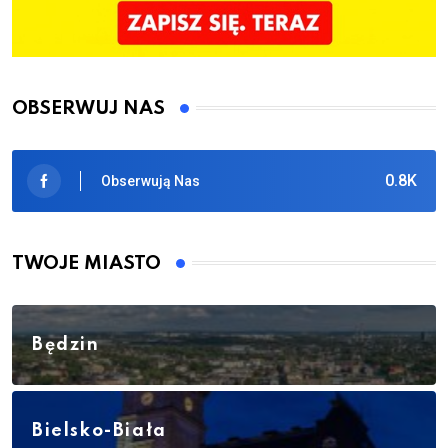
OBSERWUJ NAS
0.8K
Obserwują Nas
TWOJE MIASTO
Będzin
Bielsko-Biała