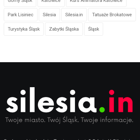
Górny Śląsk
Katowice
Kurs Animatora Katowice
Park Lisiniec
Silesia
Silesia.in
Tatuaże Brokatowe
Turystyka Śląsk
Zabytki Śląska
Śląsk