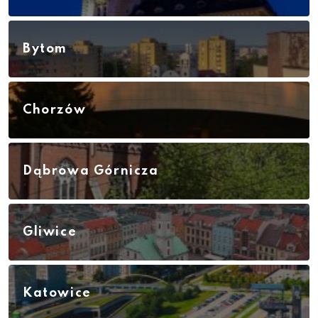
Bytom
Chorzów
Dąbrowa Górnicza
Gliwice
Katowice