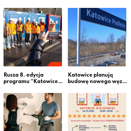
Rusza 8. edycja
Katowice planują
programu “Katowice
budowę nowego węzła
Miastem Fachowców”
przesiadkowego w
– nabór dla
Podlesiu
przedsiębiorców