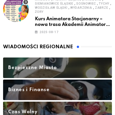
,
,
,
SIEMIANOWICE ŚLĄSKIE
SOSNOWIEC
TYCHY
,
,
,
WODZISŁAW ŚLĄSKI
WYDARZENIA
ZABRZE
ŻORY
Kurs Animatora Stacjonarny –
nowa trasa Akademii Animatora
– jesień 2025
2025-08-17
WIADOMOŚCI REGIONALNE
Bezpieczne Miasto
Biznes i Finanse
Czas Wolny