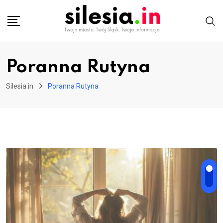
Skip
to
content
Poranna Rutyna
Silesia.in
Poranna Rutyna