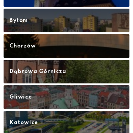
Bytom
Chorzów
Dąbrowa Górnicza
Gliwice
Katowice