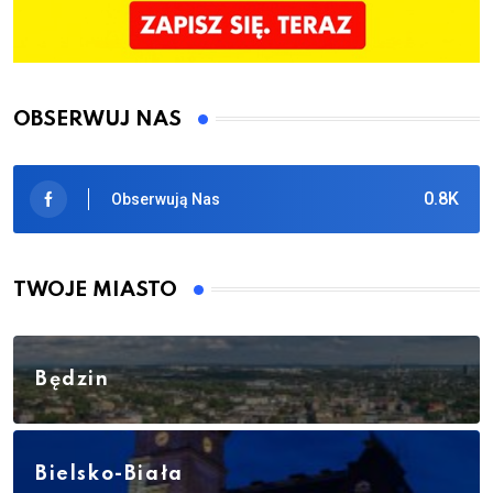
OBSERWUJ NAS
0.8K
Obserwują Nas
TWOJE MIASTO
Będzin
Bielsko-Biała