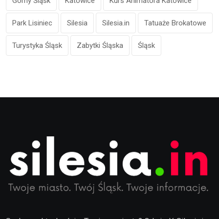
Górny Śląsk
Katowice
Kurs Animatora Katowice
Park Lisiniec
Silesia
Silesia.in
Tatuaże Brokatowe
Turystyka Śląsk
Zabytki Śląska
Śląsk