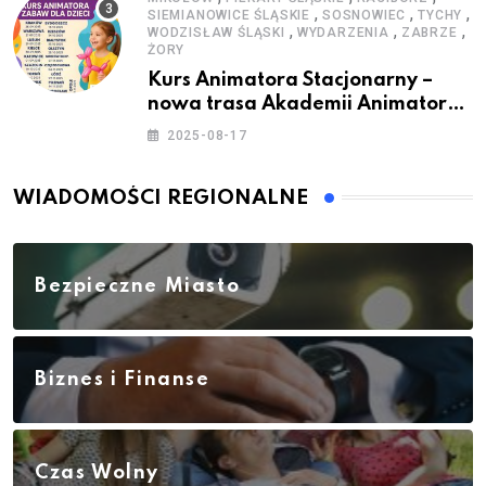
,
,
,
SIEMIANOWICE ŚLĄSKIE
SOSNOWIEC
TYCHY
,
,
,
WODZISŁAW ŚLĄSKI
WYDARZENIA
ZABRZE
ŻORY
Kurs Animatora Stacjonarny –
nowa trasa Akademii Animatora
– jesień 2025
2025-08-17
WIADOMOŚCI REGIONALNE
Bezpieczne Miasto
Biznes i Finanse
Czas Wolny