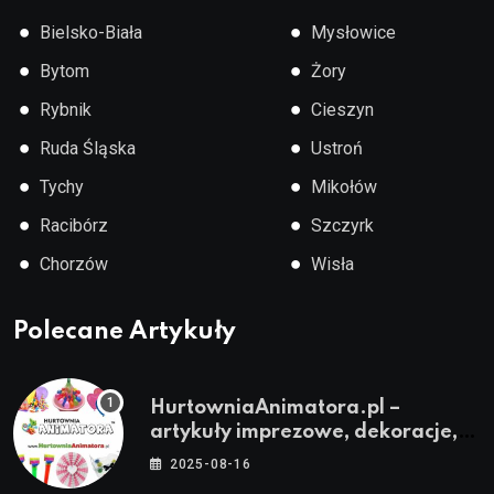
●
●
Bielsko-Biała
Mysłowice
●
●
Bytom
Żory
●
●
Rybnik
Cieszyn
●
●
Ruda Śląska
Ustroń
●
●
Tychy
Mikołów
●
●
Racibórz
Szczyrk
●
●
Chorzów
Wisła
Polecane Artykuły
HurtowniaAnimatora.pl –
artykuły imprezowe, dekoracje,
stroje i akcesoria dla animatorów
2025-08-16