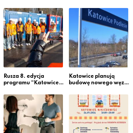
Rusza 8. edycja
Katowice planują
programu “Katowice
budowę nowego węzła
Miastem Fachowców”
przesiadkowego w
– nabór dla
Podlesiu
przedsiębiorców