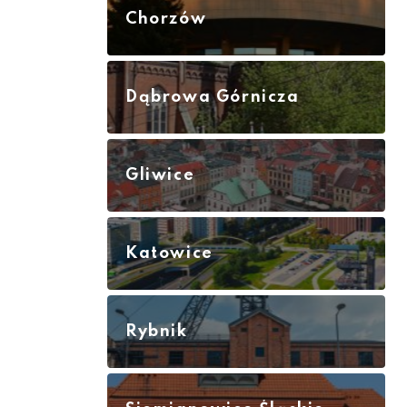
Chorzów
Dąbrowa Górnicza
Gliwice
Katowice
Rybnik