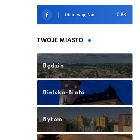
0.8K
Obserwują Nas
TWOJE MIASTO
Będzin
Bielsko-Biała
Bytom