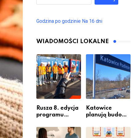
Godzina po godzinie
Na 16 dni
WIADOMOŚCI LOKALNE
Rusza 8. edycja
Katowice
programu
planują budowę
“Katowice
nowego węzła
Miastem
przesiadkoweg
Fachowców” –
o w Podlesiu