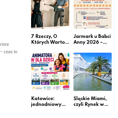
nabór dla
przedsiębiorców
7 Rzeczy, O
Jarmark u Babci
Których Warto
Anny 2026 –
które
Pamiętać Przed
Informacje
 – czas to
Remontem
Mieszkania
Katowice:
Śląskie Miami,
jednodniowy
czyli Rynek w
kurs przygotuje
Katowicach
do pracy