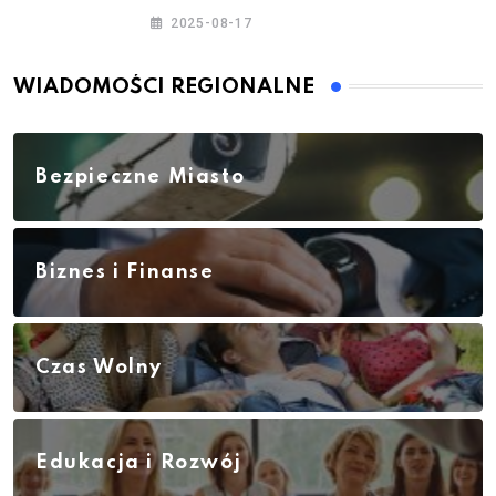
– jesień 2025
2025-08-17
WIADOMOŚCI REGIONALNE
Bezpieczne Miasto
Biznes i Finanse
Czas Wolny
Edukacja i Rozwój