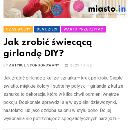
CZAS WOLNY
DLA DZIECI
WARTO PRZECZYTAĆ
Jak zrobić świecącą
girlandę DIY?
BY
ARTYKUŁ SPONSOROWANY
2025-11-02
Jak zrobić girlandę z kul ze sznurka – krok po kroku Ciepłe
światło, miękkie kolory i subtelny połysk – girlanda z kul ze
sznurka to dekoracja, która w kilka chwil odmieni wnętrze
pokoju. Doskonale sprawdzi się w sypialni dziewczynki,
nastolatki lub jako ozdoba salonu w stylu boho. Do jej
wykonania nie potrzebujesz specjalistycznych narzędzi –