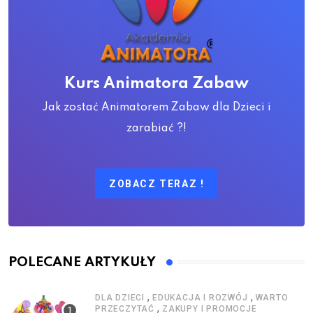
Kurs Animatora Zabaw
Jak zostać Animatorem Zabaw dla Dzieci i
zarabiać ?!
ZOBACZ TERAZ !
POLECANE ARTYKUŁY
,
,
DLA DZIECI
EDUKACJA I ROZWÓJ
WARTO
,
PRZECZYTAĆ
ZAKUPY I PROMOCJE