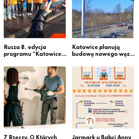
Rusza 8. edycja
Katowice planują
programu “Katowice
budowę nowego węzła
Miastem Fachowców”
przesiadkowego w
– nabór dla
Podlesiu
przedsiębiorców
7 Rzeczy, O Których
Jarmark u Babci Anny