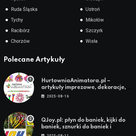
●
●
Ruda Śląska
Ustroń
●
●
Tychy
Mikołów
●
●
Racibórz
Szczyrk
●
●
Chorzów
Wisła
Polecane Artykuły
HurtowniaAnimatora.pl –
artykuły imprezowe, dekoracje,
stroje i akcesoria dla animatorów
2025-08-16
QJoy.pl: płyn do baniek, kijki do
baniek, sznurki do baniek i
zestawy do baniek
2025-08-11