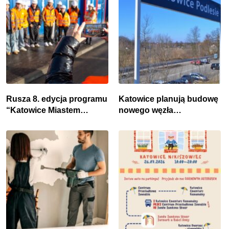
Rusza 8. edycja programu
Katowice planują budowę
“Katowice Miastem
nowego węzła
Fachowców” – nabór dla
przesiadkowego w
przedsiębiorców
Podlesiu