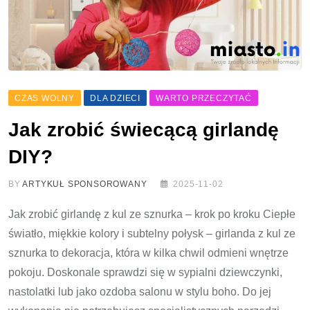
CZAS WOLNY
DLA DZIECI
WARTO PRZECZYTAĆ
Jak zrobić świecącą girlandę
DIY?
BY
ARTYKUŁ SPONSOROWANY
2025-11-02
Jak zrobić girlandę z kul ze sznurka – krok po kroku Ciepłe
światło, miękkie kolory i subtelny połysk – girlanda z kul ze
sznurka to dekoracja, która w kilka chwil odmieni wnętrze
pokoju. Doskonale sprawdzi się w sypialni dziewczynki,
nastolatki lub jako ozdoba salonu w stylu boho. Do jej