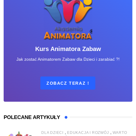
Kurs Animatora Zabaw
Jak zostać Animatorem Zabaw dla Dzieci i zarabiać ?!
ZOBACZ TERAZ !
POLECANE ARTYKUŁY
,
,
DLA DZIECI
EDUKACJA I ROZWÓJ
WARTO