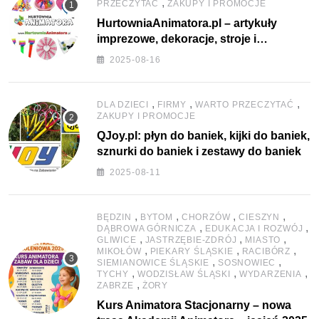
,
PRZECZYTAĆ
ZAKUPY I PROMOCJE
HurtowniaAnimatora.pl – artykuły
imprezowe, dekoracje, stroje i
akcesoria dla animatorów
2025-08-16
,
,
,
DLA DZIECI
FIRMY
WARTO PRZECZYTAĆ
ZAKUPY I PROMOCJE
QJoy.pl: płyn do baniek, kijki do baniek,
sznurki do baniek i zestawy do baniek
2025-08-11
,
,
,
,
BĘDZIN
BYTOM
CHORZÓW
CIESZYN
,
,
DĄBROWA GÓRNICZA
EDUKACJA I ROZWÓJ
,
,
,
GLIWICE
JASTRZĘBIE-ZDRÓJ
MIASTO
,
,
,
MIKOŁÓW
PIEKARY ŚLĄSKIE
RACIBÓRZ
,
,
SIEMIANOWICE ŚLĄSKIE
SOSNOWIEC
,
,
,
TYCHY
WODZISŁAW ŚLĄSKI
WYDARZENIA
,
ZABRZE
ŻORY
Kurs Animatora Stacjonarny – nowa