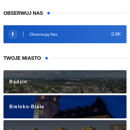
OBSERWUJ NAS
0.8K
Obserwują Nas
TWOJE MIASTO
Będzin
Bielsko-Biała