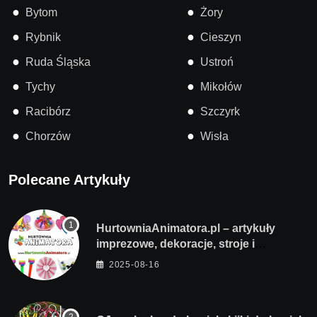
●
●
Bytom
Żory
●
●
Rybnik
Cieszyn
●
●
Ruda Śląska
Ustroń
●
●
Tychy
Mikołów
●
●
Racibórz
Szczyrk
●
●
Chorzów
Wisła
Polecane Artykuły
HurtowniaAnimatora.pl – artykuły
imprezowe, dekoracje, stroje i
akcesoria dla animatorów
2025-08-16