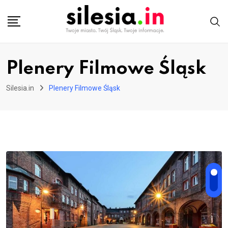
Skip
to
content
Plenery Filmowe Śląsk
Silesia.in
Plenery Filmowe Śląsk