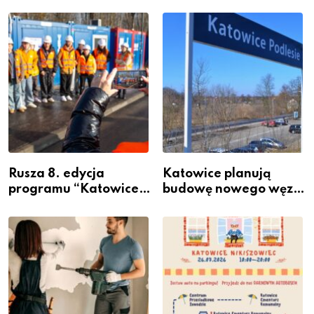
Rusza 8. edycja
Katowice planują
programu “Katowice
budowę nowego węzła
Miastem Fachowców”
przesiadkowego w
– nabór dla
Podlesiu
przedsiębiorców