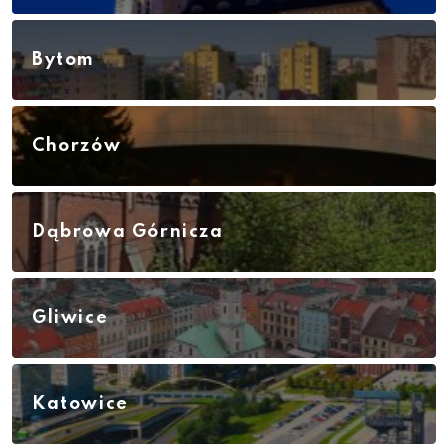
Bytom
Chorzów
Dąbrowa Górnicza
Gliwice
Katowice