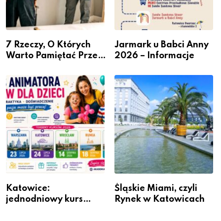
7 Rzeczy, O Których
Jarmark u Babci Anny
Warto Pamiętać Przed
2026 – Informacje
Remontem Mieszkania
Katowice:
Śląskie Miami, czyli
jednodniowy kurs
Rynek w Katowicach
przygotuje do pracy
animatora zabaw dla