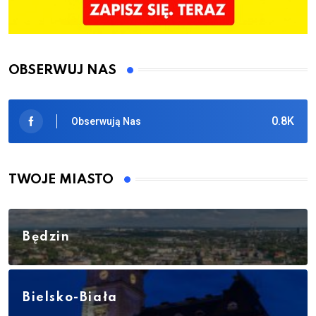
OBSERWUJ NAS
0.8K
Obserwują Nas
TWOJE MIASTO
Będzin
Bielsko-Biała