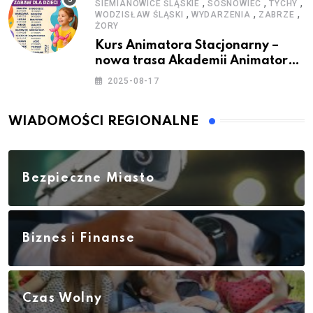
,
,
,
SIEMIANOWICE ŚLĄSKIE
SOSNOWIEC
TYCHY
,
,
,
WODZISŁAW ŚLĄSKI
WYDARZENIA
ZABRZE
ŻORY
Kurs Animatora Stacjonarny –
nowa trasa Akademii Animatora
– jesień 2025
2025-08-17
WIADOMOŚCI REGIONALNE
Bezpieczne Miasto
Biznes i Finanse
Czas Wolny