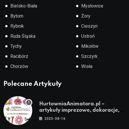
●
●
Bielsko-Biała
Mysłowice
●
●
Bytom
Żory
●
●
Rybnik
Cieszyn
●
●
Ruda Śląska
Ustroń
●
●
Tychy
Mikołów
●
●
Racibórz
Szczyrk
●
●
Chorzów
Wisła
Polecane Artykuły
HurtowniaAnimatora.pl –
artykuły imprezowe, dekoracje,
stroje i akcesoria dla animatorów
2025-08-16