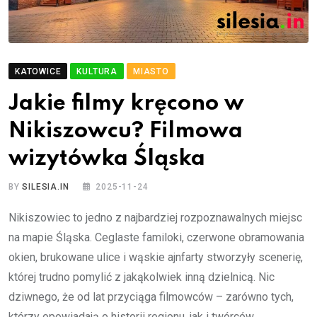
KATOWICE
KULTURA
MIASTO
Jakie filmy kręcono w
Nikiszowcu? Filmowa
wizytówka Śląska
BY
SILESIA.IN
2025-11-24
Nikiszowiec to jedno z najbardziej rozpoznawalnych miejsc
na mapie Śląska. Ceglaste familoki, czerwone obramowania
okien, brukowane ulice i wąskie ajnfarty stworzyły scenerię,
której trudno pomylić z jakąkolwiek inną dzielnicą. Nic
dziwnego, że od lat przyciąga filmowców – zarówno tych,
którzy opowiadają o historii regionu, jak i twórców