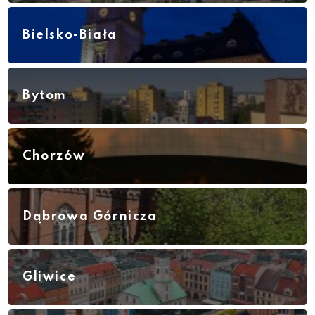
Bielsko-Biała
Bytom
Chorzów
Dąbrowa Górnicza
Gliwice