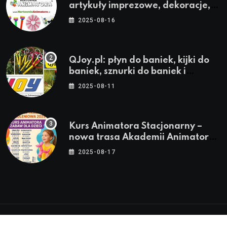
artykuły imprezowe, dekoracje,
stroje i akcesoria dla animatorów
2025-08-16
QJoy.pl: płyn do baniek, kijki do
baniek, sznurki do baniek i
zestawy do baniek
2025-08-11
Kurs Animatora Stacjonarny –
nowa trasa Akademii Animatora
– jesień 2025
2025-08-17
© 2024-2026 Twoje miasto. Twój Śląsk. Twoje