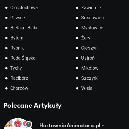
●
●
Częstochowa
Zawiercie
●
●
Gliwice
Sosnowiec
●
●
Bielsko-Biała
Mysłowice
●
●
Bytom
Żory
●
●
Rybnik
Cieszyn
●
●
Ruda Śląska
Ustroń
●
●
Tychy
Mikołów
●
●
Racibórz
Szczyrk
●
●
Chorzów
Wisła
Polecane Artykuły
HurtowniaAnimatora.pl –