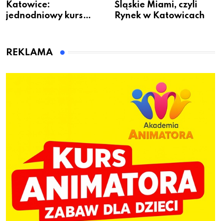
Katowice:
Śląskie Miami, czyli
jednodniowy kurs
Rynek w Katowicach
przygotuje do pracy
animatora zabaw dla
dzieci
REKLAMA