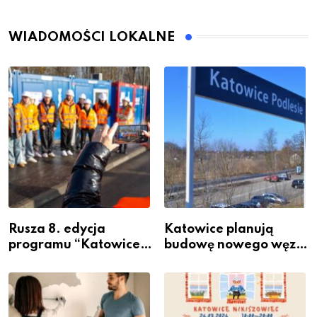
WIADOMOŚCI LOKALNE
Rusza 8. edycja
Katowice planują
programu “Katowice
budowę nowego węzła
Miastem Fachowców”
przesiadkowego w
– nabór dla
Podlesiu
przedsiębiorców