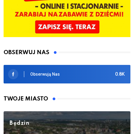
OBSERWUJ NAS
0.8K
Obserwują Nas
TWOJE MIASTO
Będzin