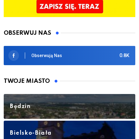
OBSERWUJ NAS
0.8K
Obserwują Nas
TWOJE MIASTO
Będzin
Bielsko-Biała