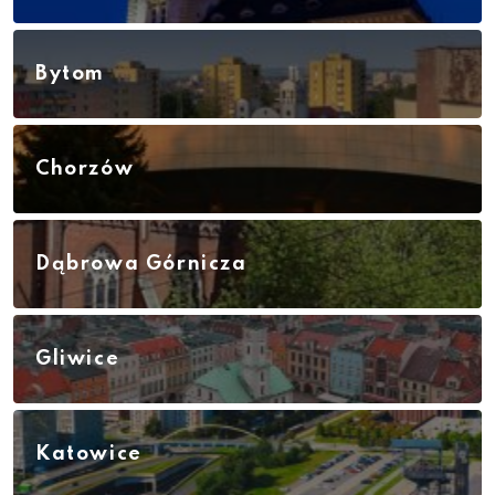
Bytom
Chorzów
Dąbrowa Górnicza
Gliwice
Katowice