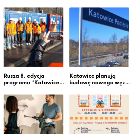
Rusza 8. edycja
Katowice planują
programu “Katowice
budowę nowego węzła
Miastem Fachowców”
przesiadkowego w
– nabór dla
Podlesiu
przedsiębiorców