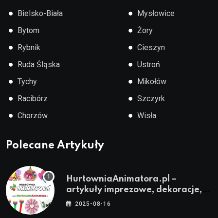
●
●
Bielsko-Biała
Mysłowice
●
●
Bytom
Żory
●
●
Rybnik
Cieszyn
●
●
Ruda Śląska
Ustroń
●
●
Tychy
Mikołów
●
●
Racibórz
Szczyrk
●
●
Chorzów
Wisła
Polecane Artykuły
HurtowniaAnimatora.pl –
artykuły imprezowe, dekoracje,
stroje i akcesoria dla animatorów
2025-08-16