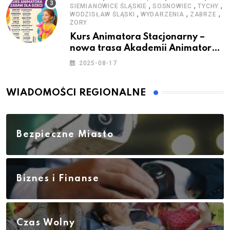
,
,
,
SIEMIANOWICE ŚLĄSKIE
SOSNOWIEC
TYCHY
,
,
,
WODZISŁAW ŚLĄSKI
WYDARZENIA
ZABRZE
ŻORY
Kurs Animatora Stacjonarny –
nowa trasa Akademii Animatora
– jesień 2025
2025-08-17
WIADOMOŚCI REGIONALNE
Bezpieczne Miasto
Biznes i Finanse
Czas Wolny