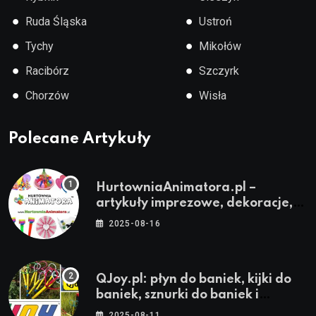
●
●
Ruda Śląska
Ustroń
●
●
Tychy
Mikołów
●
●
Racibórz
Szczyrk
●
●
Chorzów
Wisła
Polecane Artykuły
HurtowniaAnimatora.pl –
artykuły imprezowe, dekoracje,
stroje i akcesoria dla animatorów
2025-08-16
QJoy.pl: płyn do baniek, kijki do
baniek, sznurki do baniek i
zestawy do baniek
2025-08-11