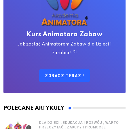
Kurs Animatora Zabaw
Jak zostać Animatorem Zabaw dla Dzieci i
zarabiać ?!
ZOBACZ TERAZ !
POLECANE ARTYKUŁY
,
,
DLA DZIECI
EDUKACJA I ROZWÓJ
WARTO
,
PRZECZYTAĆ
ZAKUPY I PROMOCJE