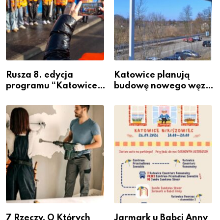
Rusza 8. edycja
Katowice planują
programu “Katowice
budowę nowego węzła
Miastem Fachowców”
przesiadkowego w
– nabór dla
Podlesiu
przedsiębiorców
7 Rzeczy, O Których
Jarmark u Babci Anny