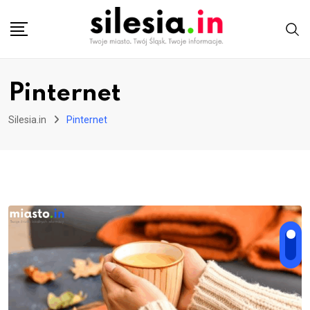
Skip
to
content
Pinternet
Silesia.in
Pinternet