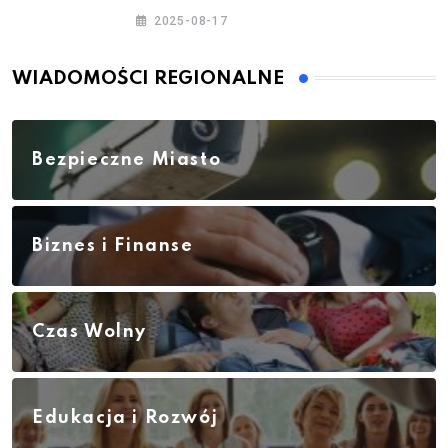
– jesień 2025
2025-08-17
WIADOMOŚCI REGIONALNE
Bezpieczne Miasto
Biznes i Finanse
Czas Wolny
Edukacja i Rozwój