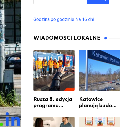
Godzina po godzinie
Na 16 dni
WIADOMOŚCI LOKALNE
Rusza 8. edycja
Katowice
programu
planują budowę
“Katowice
nowego węzła
Miastem
przesiadkoweg
Fachowców” –
o w Podlesiu