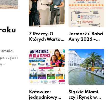
nabór dla
przedsiębiorców
roku
7 Rzeczy, O
Jarmark u Babci
Których Warto
Anny 2026 –
Pamiętać Przed
Informacje
Remontem
prowadzi
Mieszkania
pieszych i
w –
Katowice:
Śląskie Miami,
jednodniowy
czyli Rynek w
kurs przygotuje
Katowicach
do pracy