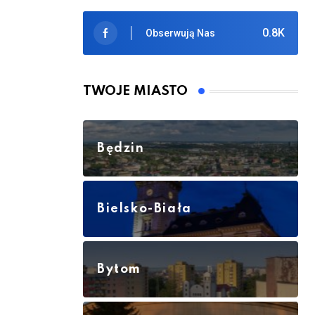
0.8K
Obserwują Nas
TWOJE MIASTO
Będzin
Bielsko-Biała
Bytom