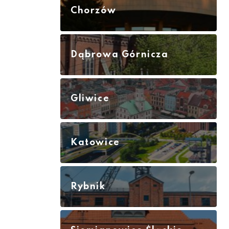
Chorzów
Dąbrowa Górnicza
Gliwice
Katowice
Rybnik