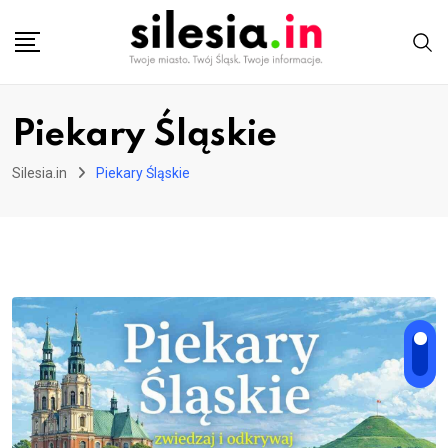
Skip
to
content
Piekary Śląskie
Silesia.in
Piekary Śląskie