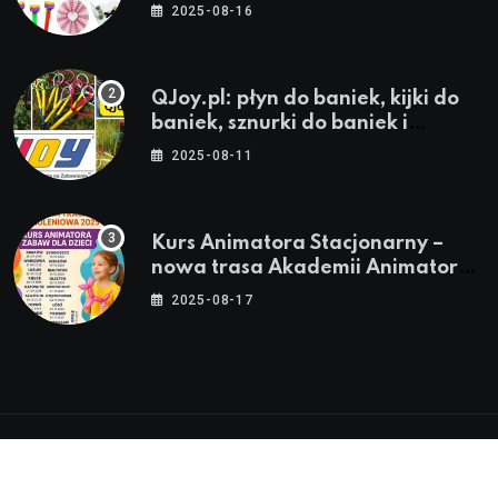
stroje i akcesoria dla animatorów
2025-08-16
QJoy.pl: płyn do baniek, kijki do
baniek, sznurki do baniek i
zestawy do baniek
2025-08-11
Kurs Animatora Stacjonarny –
nowa trasa Akademii Animatora
– jesień 2025
2025-08-17
© 2024-2026 Twoje miasto. Twój Śląsk. Twoje
informacje™ | Wszystkie Prawa Zastrzeżone by
Silesia.in