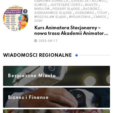
,
,
DĄBROWA GÓRNICZA
EDUKACJA I ROZWÓJ
,
,
,
GLIWICE
JASTRZĘBIE-ZDRÓJ
MIASTO
,
,
,
MIKOŁÓW
PIEKARY ŚLĄSKIE
RACIBÓRZ
,
,
,
SIEMIANOWICE ŚLĄSKIE
SOSNOWIEC
TYCHY
,
,
,
WODZISŁAW ŚLĄSKI
WYDARZENIA
ZABRZE
ŻORY
Kurs Animatora Stacjonarny –
nowa trasa Akademii Animatora
– jesień 2025
2025-08-17
WIADOMOŚCI REGIONALNE
Bezpieczne Miasto
Biznes i Finanse