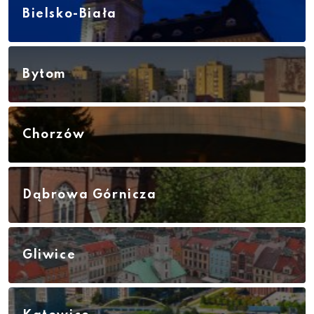
Bielsko-Biała
Bytom
Chorzów
Dąbrowa Górnicza
Gliwice