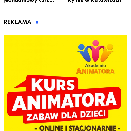
jednodniowy kurs
Rynek w Katowicach
przygotuje do pracy
animatora zabaw dla
dzieci
REKLAMA