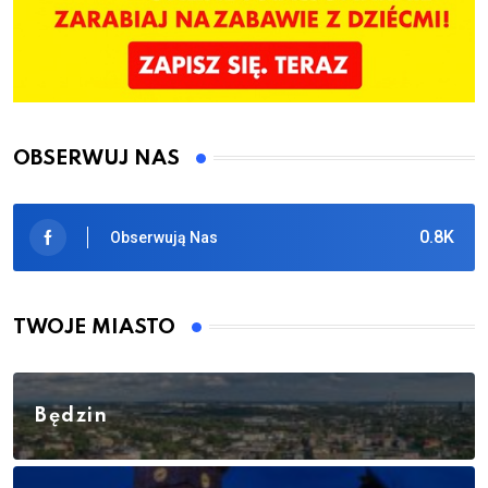
OBSERWUJ NAS
0.8K
Obserwują Nas
TWOJE MIASTO
Będzin