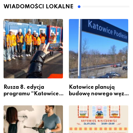
WIADOMOŚCI LOKALNE
Rusza 8. edycja
Katowice planują
programu “Katowice
budowę nowego węzła
Miastem Fachowców”
przesiadkowego w
– nabór dla
Podlesiu
przedsiębiorców