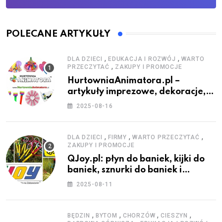
POLECANE ARTYKUŁY
,
,
DLA DZIECI
EDUKACJA I ROZWÓJ
WARTO
,
PRZECZYTAĆ
ZAKUPY I PROMOCJE
HurtowniaAnimatora.pl –
artykuły imprezowe, dekoracje,
stroje i akcesoria dla animatorów
2025-08-16
,
,
,
DLA DZIECI
FIRMY
WARTO PRZECZYTAĆ
ZAKUPY I PROMOCJE
QJoy.pl: płyn do baniek, kijki do
baniek, sznurki do baniek i
zestawy do baniek
2025-08-11
,
,
,
,
BĘDZIN
BYTOM
CHORZÓW
CIESZYN