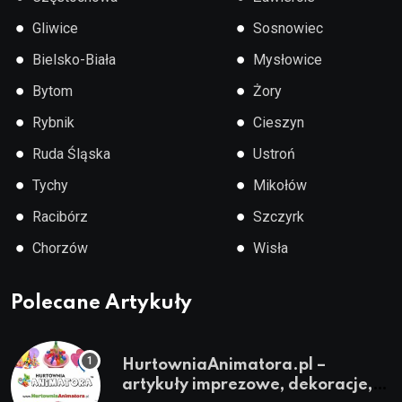
●
●
Gliwice
Sosnowiec
●
●
Bielsko-Biała
Mysłowice
●
●
Bytom
Żory
●
●
Rybnik
Cieszyn
●
●
Ruda Śląska
Ustroń
●
●
Tychy
Mikołów
●
●
Racibórz
Szczyrk
●
●
Chorzów
Wisła
Polecane Artykuły
HurtowniaAnimatora.pl –
artykuły imprezowe, dekoracje,