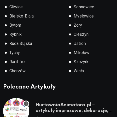
●
●
Gliwice
Sosnowiec
●
●
Bielsko-Biała
Mysłowice
●
●
Bytom
Żory
●
●
Rybnik
Cieszyn
●
●
Ruda Śląska
Ustroń
●
●
Tychy
Mikołów
●
●
Racibórz
Szczyrk
●
●
Chorzów
Wisła
Polecane Artykuły
HurtowniaAnimatora.pl –
artykuły imprezowe, dekoracje,
stroje i akcesoria dla animatorów