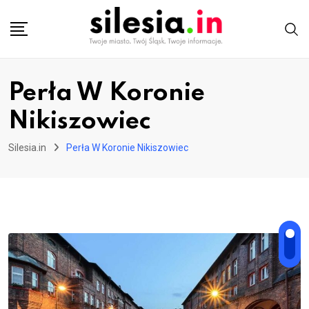
Skip
to
content
Perła W Koronie
Nikiszowiec
Silesia.in
Perła W Koronie Nikiszowiec