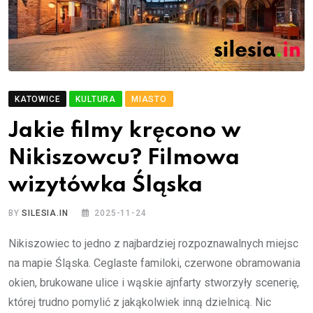
KATOWICE
KULTURA
MIASTO
Jakie filmy kręcono w
Nikiszowcu? Filmowa
wizytówka Śląska
BY
SILESIA.IN
2025-11-24
Nikiszowiec to jedno z najbardziej rozpoznawalnych miejsc
na mapie Śląska. Ceglaste familoki, czerwone obramowania
okien, brukowane ulice i wąskie ajnfarty stworzyły scenerię,
której trudno pomylić z jakąkolwiek inną dzielnicą. Nic