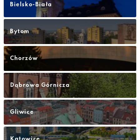
Bielsko-Biała
Bytom
Chorzów
Dąbrowa Górnicza
Gliwice
Katowice