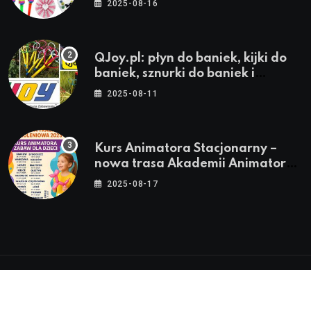
2025-08-16
QJoy.pl: płyn do baniek, kijki do
baniek, sznurki do baniek i
zestawy do baniek
2025-08-11
Kurs Animatora Stacjonarny –
nowa trasa Akademii Animatora
– jesień 2025
2025-08-17
© 2024-2026 Twoje miasto. Twój Śląsk. Twoje
informacje™ | Wszystkie Prawa Zastrzeżone by
Silesia.in