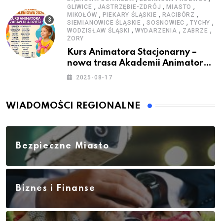
,
,
,
GLIWICE
JASTRZĘBIE-ZDRÓJ
MIASTO
,
,
,
MIKOŁÓW
PIEKARY ŚLĄSKIE
RACIBÓRZ
,
,
,
SIEMIANOWICE ŚLĄSKIE
SOSNOWIEC
TYCHY
,
,
,
WODZISŁAW ŚLĄSKI
WYDARZENIA
ZABRZE
ŻORY
Kurs Animatora Stacjonarny –
nowa trasa Akademii Animatora
– jesień 2025
2025-08-17
WIADOMOŚCI REGIONALNE
Bezpieczne Miasto
Biznes i Finanse