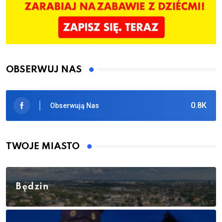
OBSERWUJ NAS
0.8K
Obserwują Nas
TWOJE MIASTO
Będzin