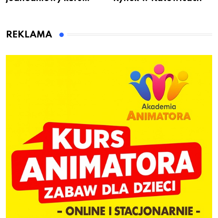
przygotuje do pracy
animatora zabaw dla
dzieci
REKLAMA