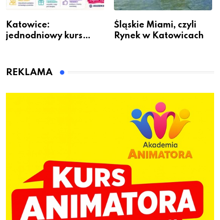
Katowice:
Śląskie Miami, czyli
jednodniowy kurs
Rynek w Katowicach
przygotuje do pracy
animatora zabaw dla
dzieci
REKLAMA