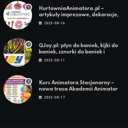
HurtowniaAnimatora.pl –
artykuły imprezowe, dekoracje,
stroje i akcesoria dla animatorów
2025-08-16
QJoy.pl: płyn do baniek, kijki do
baniek, sznurki do baniek i
zestawy do baniek
2025-08-11
Kurs Animatora Stacjonarny –
nowa trasa Akademii Animatora
– jesień 2025
2025-08-17