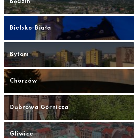
Będzin
Bielsko-Biała
Bytom
Chorzów
Dąbrowa Górnicza
Gliwice