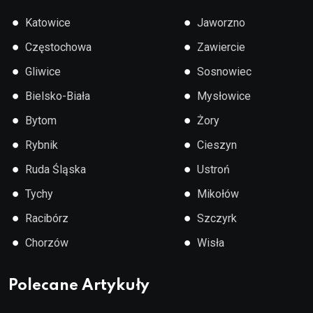
●
●
Katowice
Jaworzno
●
●
Częstochowa
Zawiercie
●
●
Gliwice
Sosnowiec
●
●
Bielsko-Biała
Mysłowice
●
●
Bytom
Żory
●
●
Rybnik
Cieszyn
●
●
Ruda Śląska
Ustroń
●
●
Tychy
Mikołów
●
●
Racibórz
Szczyrk
●
●
Chorzów
Wisła
Polecane Artykuły