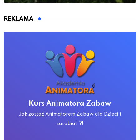
REKLAMA
Kurs Animatora Zabaw
Jak zostać Animatorem Zabaw dla Dzieci i
zarabiać ?!