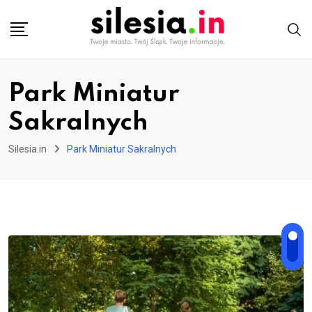
Skip
to
content
Park Miniatur
Sakralnych
Silesia.in
Park Miniatur Sakralnych