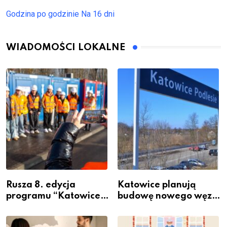
Godzina po godzinie
Na 16 dni
WIADOMOŚCI LOKALNE
Rusza 8. edycja
Katowice planują
programu “Katowice
budowę nowego węzła
Miastem Fachowców”
przesiadkowego w
– nabór dla
Podlesiu