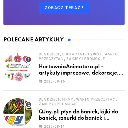
ZOBACZ TERAZ !
POLECANE ARTYKUŁY
,
,
DLA DZIECI
EDUKACJA I ROZWÓJ
WARTO
,
PRZECZYTAĆ
ZAKUPY I PROMOCJE
HurtowniaAnimatora.pl –
artykuły imprezowe, dekoracje,
stroje i akcesoria dla animatorów
2025-08-16
,
,
,
DLA DZIECI
FIRMY
WARTO PRZECZYTAĆ
ZAKUPY I PROMOCJE
QJoy.pl: płyn do baniek, kijki do
baniek, sznurki do baniek i
zestawy do baniek
2025-08-11