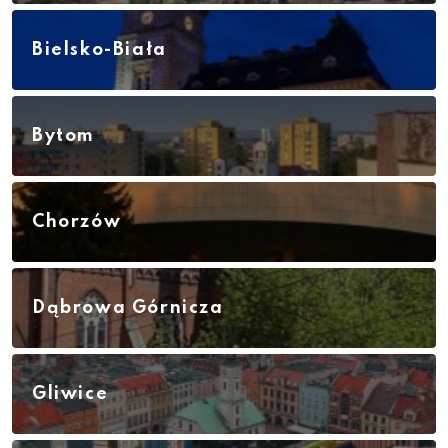
Bielsko-Biała
Bytom
Chorzów
Dąbrowa Górnicza
Gliwice