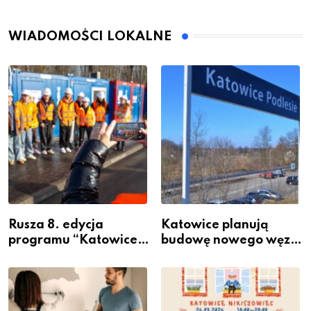
WIADOMOŚCI LOKALNE
Rusza 8. edycja
Katowice planują
programu “Katowice
budowę nowego węzła
Miastem Fachowców”
przesiadkowego w
– nabór dla
Podlesiu
przedsiębiorców