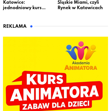
Katowice:
Śląskie Miami, czyli
jednodniowy kurs
Rynek w Katowicach
przygotuje do pracy
animatora zabaw dla
dzieci
REKLAMA