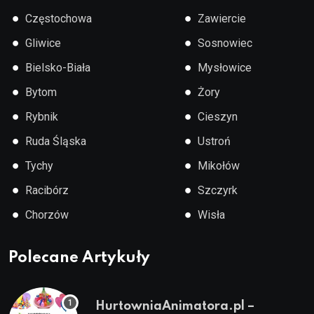
●
●
Częstochowa
Zawiercie
●
●
Gliwice
Sosnowiec
●
●
Bielsko-Biała
Mysłowice
●
●
Bytom
Żory
●
●
Rybnik
Cieszyn
●
●
Ruda Śląska
Ustroń
●
●
Tychy
Mikołów
●
●
Racibórz
Szczyrk
●
●
Chorzów
Wisła
Polecane Artykuły
HurtowniaAnimatora.pl –