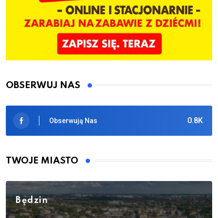
OBSERWUJ NAS
0.8K
Obserwują Nas
TWOJE MIASTO
Będzin