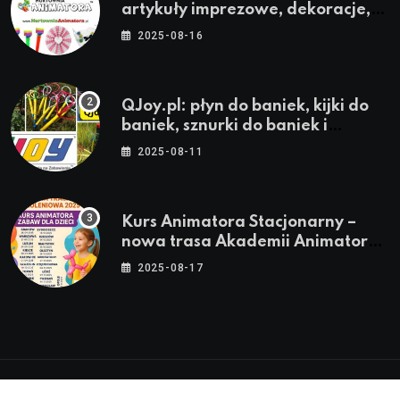
artykuły imprezowe, dekoracje,
stroje i akcesoria dla animatorów
2025-08-16
QJoy.pl: płyn do baniek, kijki do
baniek, sznurki do baniek i
zestawy do baniek
2025-08-11
Kurs Animatora Stacjonarny –
nowa trasa Akademii Animatora
– jesień 2025
2025-08-17
© 2024-2026 Twoje miasto. Twój Śląsk. Twoje