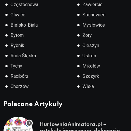
●
●
Częstochowa
Zawiercie
●
●
Gliwice
Sosnowiec
●
●
Bielsko-Biała
Mysłowice
●
●
Bytom
Żory
●
●
Rybnik
Cieszyn
●
●
Ruda Śląska
Ustroń
●
●
Tychy
Mikołów
●
●
Racibórz
Szczyrk
●
●
Chorzów
Wisła
Polecane Artykuły
HurtowniaAnimatora.pl –
artykuły imprezowe, dekoracje,