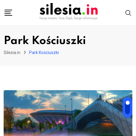
Skip
to
content
Park Kościuszki
Silesia.in
Park Kościuszki