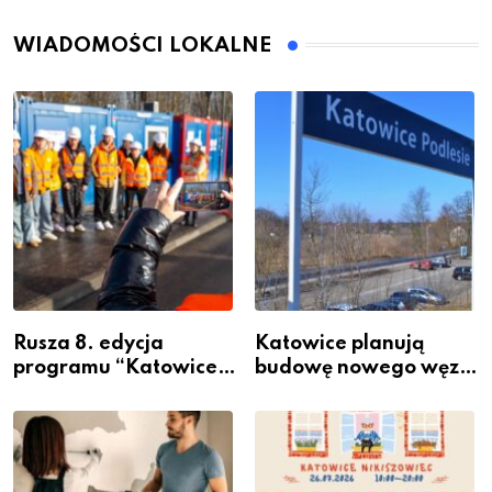
WIADOMOŚCI LOKALNE
Rusza 8. edycja
Katowice planują
programu “Katowice
budowę nowego węzła
Miastem Fachowców”
przesiadkowego w
– nabór dla
Podlesiu
przedsiębiorców