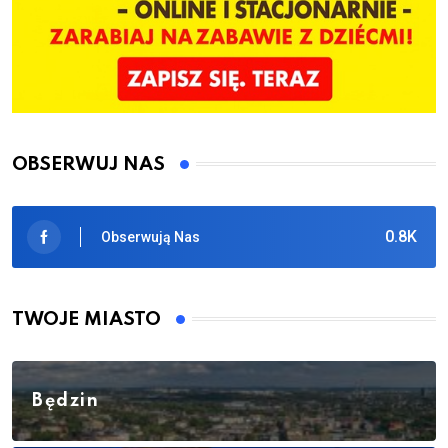
OBSERWUJ NAS
0.8K
Obserwują Nas
TWOJE MIASTO
Będzin