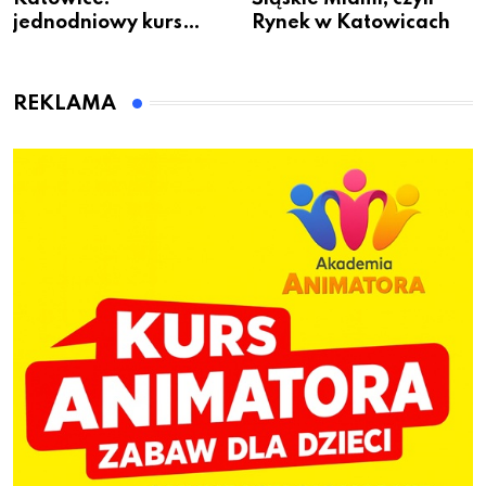
jednodniowy kurs
Rynek w Katowicach
przygotuje do pracy
animatora zabaw dla
dzieci
REKLAMA