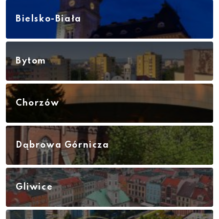
Bielsko-Biała
Bytom
Chorzów
Dąbrowa Górnicza
Gliwice