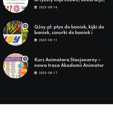
stroje i akcesoria dla animatorów
2025-08-16
QJoy.pl: płyn do baniek, kijki do
baniek, sznurki do baniek i
zestawy do baniek
2025-08-11
Kurs Animatora Stacjonarny –
nowa trasa Akademii Animatora
– jesień 2025
2025-08-17
© 2024-2026 Twoje miasto. Twój Śląsk. Twoje