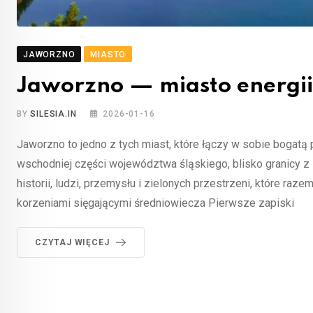
JAWORZNO
MIASTO
Jaworzno — miasto energii,
BY
SILESIA.IN
2026-01-16
Jaworzno to jedno z tych miast, które łączy w sobie boga
wschodniej części województwa śląskiego, blisko granicy 
historii, ludzi, przemysłu i zielonych przestrzeni, które r
korzeniami sięgającymi średniowiecza Pierwsze zapiski
CZYTAJ WIĘCEJ