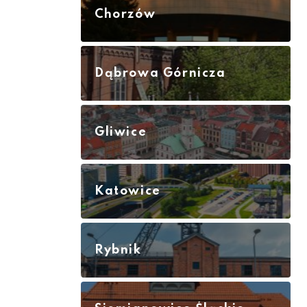
Chorzów
Dąbrowa Górnicza
Gliwice
Katowice
Rybnik