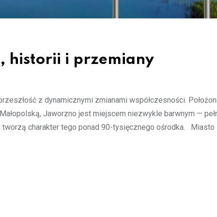
 historii i przemiany
tą przeszłość z dynamicznymi zmianami współczesności. Położo
z Małopolską, Jaworzno jest miejscem niezwykle barwnym — pe
azem tworzą charakter tego ponad 90-tysięcznego ośrodka. Miasto