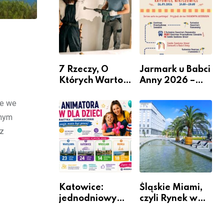
nabór dla
przedsiębiorców
7 Rzeczy, O
Jarmark u Babci
Których Warto
Anny 2026 –
Pamiętać Przed
Informacje
Remontem
ne we
Mieszkania
łnym
 z
Katowice:
Śląskie Miami,
jednodniowy
czyli Rynek w
kurs przygotuje
Katowicach
do pracy