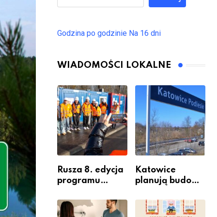
Godzina po godzinie
Na 16 dni
WIADOMOŚCI LOKALNE
Rusza 8. edycja
Katowice
programu
planują budowę
“Katowice
nowego węzła
Miastem
przesiadkoweg
Fachowców” –
o w Podlesiu