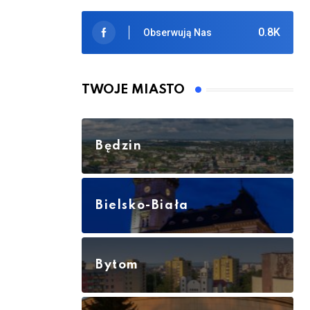
0.8K
Obserwują Nas
TWOJE MIASTO
Będzin
Bielsko-Biała
Bytom