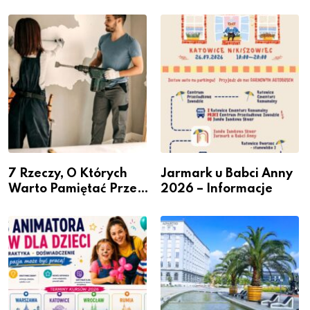
Miastem Fachowców”
przesiadkowego w
– nabór dla
Podlesiu
przedsiębiorców
7 Rzeczy, O Których
Jarmark u Babci Anny
Warto Pamiętać Przed
2026 – Informacje
Remontem Mieszkania