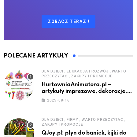
ZOBACZ TERAZ !
POLECANE ARTYKUŁY
,
,
DLA DZIECI
EDUKACJA I ROZWÓJ
WARTO
,
PRZECZYTAĆ
ZAKUPY I PROMOCJE
HurtowniaAnimatora.pl –
artykuły imprezowe, dekoracje,
stroje i akcesoria dla animatorów
2025-08-16
,
,
,
DLA DZIECI
FIRMY
WARTO PRZECZYTAĆ
ZAKUPY I PROMOCJE
QJoy.pl: płyn do baniek, kijki do