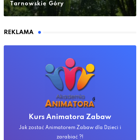
Tarnowskie Góry
REKLAMA
Kurs Animatora Zabaw
Jak zostać Animatorem Zabaw dla Dzieci i
zarabiać ?!