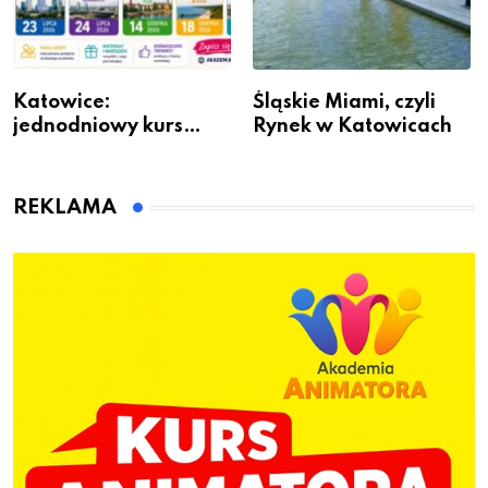
Katowice:
Śląskie Miami, czyli
jednodniowy kurs
Rynek w Katowicach
przygotuje do pracy
animatora zabaw dla
dzieci
REKLAMA