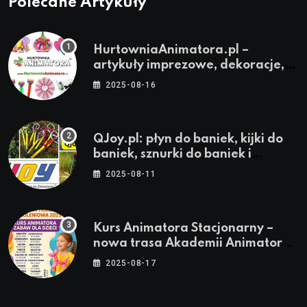
Polecane Artykuły
HurtowniaAnimatora.pl –
artykuły imprezowe, dekoracje,
stroje i akcesoria dla animatorów
2025-08-16
QJoy.pl: płyn do baniek, kijki do
baniek, sznurki do baniek i
zestawy do baniek
2025-08-11
Kurs Animatora Stacjonarny –
nowa trasa Akademii Animatora
– jesień 2025
2025-08-17