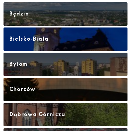
Będzin
Bielsko-Biała
Bytom
Chorzów
Dąbrowa Górnicza