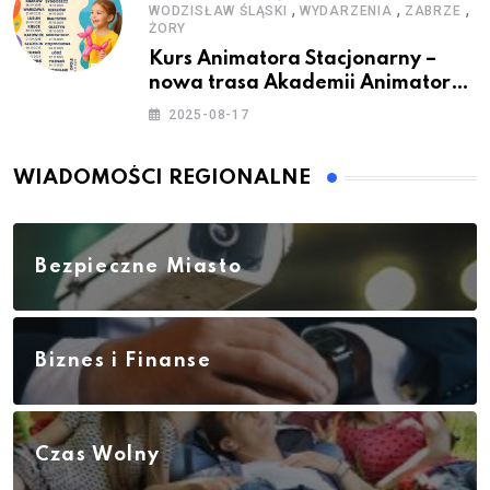
,
,
,
WODZISŁAW ŚLĄSKI
WYDARZENIA
ZABRZE
ŻORY
Kurs Animatora Stacjonarny –
nowa trasa Akademii Animatora
– jesień 2025
2025-08-17
WIADOMOŚCI REGIONALNE
Bezpieczne Miasto
Biznes i Finanse
Czas Wolny