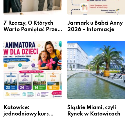
7 Rzeczy, O Których
Jarmark u Babci Anny
Warto Pamiętać Przed
2026 – Informacje
Remontem Mieszkania
Katowice:
Śląskie Miami, czyli
jednodniowy kurs
Rynek w Katowicach
przygotuje do pracy
animatora zabaw dla