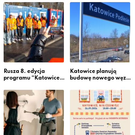
Rusza 8. edycja
Katowice planują
programu “Katowice
budowę nowego węzła
Miastem Fachowców”
przesiadkowego w
– nabór dla
Podlesiu
przedsiębiorców