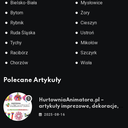
●
●
Bielsko-Biała
Mysłowice
●
●
Bytom
Żory
●
●
Rybnik
Cieszyn
●
●
Ruda Śląska
Ustroń
●
●
Tychy
Mikołów
●
●
Racibórz
Szczyrk
●
●
Chorzów
Wisła
Polecane Artykuły
HurtowniaAnimatora.pl –
artykuły imprezowe, dekoracje,
stroje i akcesoria dla animatorów
2025-08-16