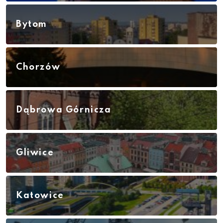
Bytom
Chorzów
Dąbrowa Górnicza
Gliwice
Katowice