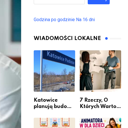
Godzina po godzinie
Na 16 dni
WIADOMOŚCI LOKALNE
Katowice
7 Rzeczy, O
planują budowę
Których Warto
nowego węzła
Pamiętać Przed
przesiadkoweg
Remontem
o w Podlesiu
Mieszkania