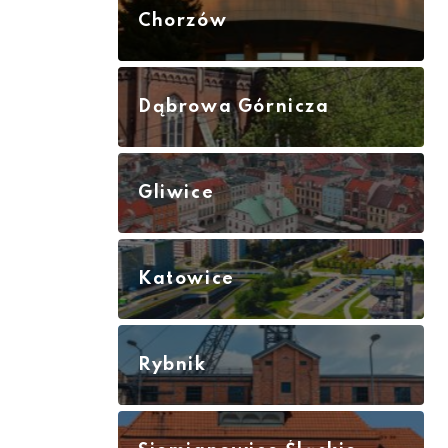
Chorzów
Dąbrowa Górnicza
Gliwice
Katowice
Rybnik