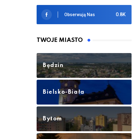
0.8K
Obserwują Nas
TWOJE MIASTO
Będzin
Bielsko-Biała
Bytom