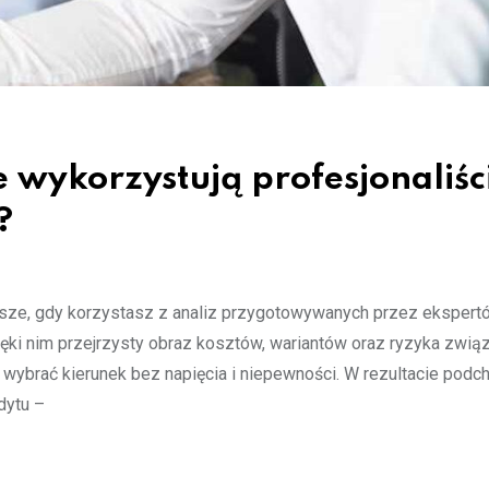
 wykorzystują profesjonaliśc
?
tsze, gdy korzystasz z analiz przygotowywanych przez ekspert
ięki nim przejrzysty obraz kosztów, wariantów oraz ryzyka zwią
ybrać kierunek bez napięcia i niepewności. W rezultacie podc
dytu –