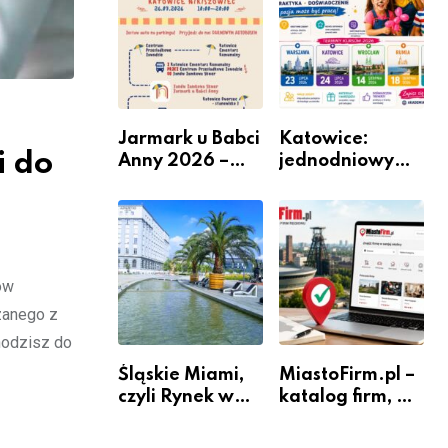
Jarmark u Babci
Katowice:
i do
Anny 2026 –
jednodniowy
Informacje
kurs przygotuje
do pracy
animatora
zabaw dla
dzieci
ów
zanego z
hodzisz do
Śląskie Miami,
MiastoFirm.pl –
czyli Rynek w
katalog firm, w
Katowicach
którym
mieszkańcy